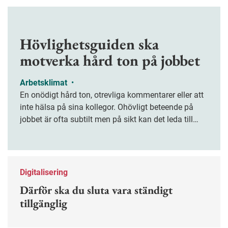
Hövlighetsguiden ska
motverka hård ton på jobbet
Arbetsklimat
•
En onödigt hård ton, otrevliga kommentarer eller att
inte hälsa på sina kollegor. Ohövligt beteende på
jobbet är ofta subtilt men på sikt kan det leda till
stress och ohälsa. Nu finns en guide för hur man
kan förebygga ohövligt beteende på jobbet.
Digitalisering
Därför ska du sluta vara ständigt
tillgänglig