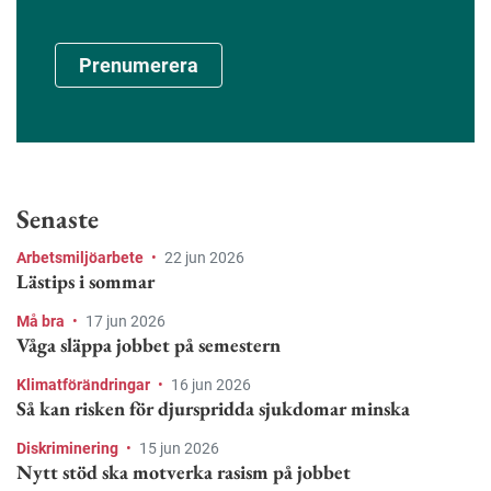
Prenumerera
Senaste
Arbetsmiljöarbete
•
22 jun 2026
Lästips i sommar
Må bra
•
17 jun 2026
Våga släppa jobbet på semestern
Klimatförändringar
•
16 jun 2026
Så kan risken för djurspridda sjukdomar minska
Diskriminering
•
15 jun 2026
Nytt stöd ska motverka rasism på jobbet