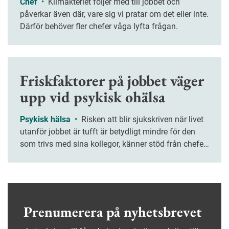
Chef
•
Klimakteriet följer med till jobbet och
påverkar även där, vare sig vi pratar om det eller inte.
Därför behöver fler chefer våga lyfta frågan.
Friskfaktorer på jobbet väger
upp vid psykisk ohälsa
Psykisk hälsa
•
Risken att blir sjukskriven när livet
utanför jobbet är tufft är betydligt mindre för den
som trivs med sina kollegor, känner stöd från chefen
och har en bra balans mellan krav och resurser. Den
som trivs med sina kollegor, känner stöd från chefen
och har en bra balans mellan krav och resurser löper
betydligt mindre risk att bli sjukskriven när livet
utanför jobbet är tufft. Det visar årets upplaga av
Prenumerera på nyhetsbrevet
Jobbhälsorapporten.