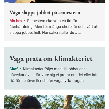
Våga släppa jobbet på semestern
Må bra
•
Semestern ska vara en tid för
återhämtning. Men för många chefer är det svårt att
släppa jobbet helt. Hur säkerställer du att
verksamheten fungerar utan din närvaro – och att
ledigheten verkligen blir ledig? Nyckelordet är
planering.
Våga prata om klimakteriet
Chef
•
Klimakteriet följer med till jobbet och
påverkar även där, vare sig vi pratar om det eller inte.
Därför behöver fler chefer våga lyfta frågan.