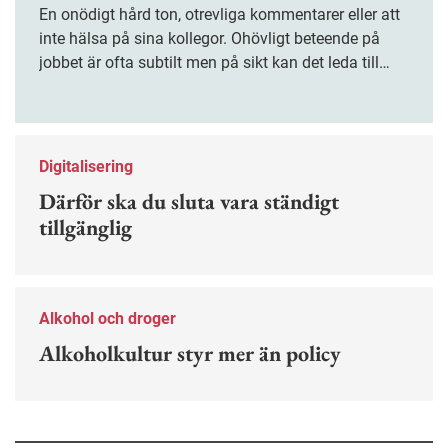
En onödigt hård ton, otrevliga kommentarer eller att
inte hälsa på sina kollegor. Ohövligt beteende på
jobbet är ofta subtilt men på sikt kan det leda till
stress och ohälsa. Nu finns en guide för hur man
kan förebygga ohövligt beteende på jobbet.
Digitalisering
Därför ska du sluta vara ständigt
tillgänglig
Alkohol och droger
Alkoholkultur styr mer än policy