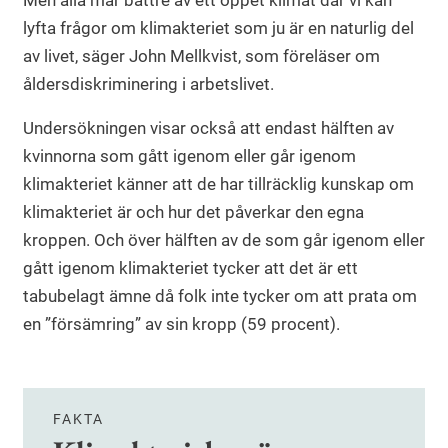
Men alla mår bättre av ett öppet klimat där vi kan
lyfta frågor om klimakteriet som ju är en naturlig del
av livet, säger John Mellkvist, som föreläser om
åldersdiskriminering i arbetslivet.
Undersökningen visar också att endast hälften av
kvinnorna som gått igenom eller går igenom
klimakteriet känner att de har tillräcklig kunskap om
klimakteriet är och hur det påverkar den egna
kroppen. Och över hälften av de som går igenom eller
gått igenom klimakteriet tycker att det är ett
tabubelagt ämne då folk inte tycker om att prata om
en ”försämring” av sin kropp (59 procent).
FAKTA