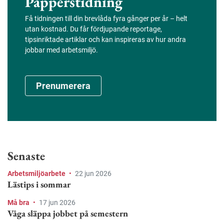
Papperstidning
Få tidningen till din brevlåda fyra gånger per år – helt
utan kostnad. Du får fördjupande reportage,
tipsinriktade artiklar och kan inspireras av hur andra
jobbar med arbetsmiljö.
Prenumerera
Senaste
Arbetsmiljöarbete
•
22 jun 2026
Lästips i sommar
Må bra
•
17 jun 2026
Våga släppa jobbet på semestern