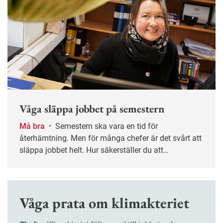
Våga släppa jobbet på semestern
Må bra
•
Semestern ska vara en tid för
återhämtning. Men för många chefer är det svårt att
släppa jobbet helt. Hur säkerställer du att
verksamheten fungerar utan din närvaro – och att
ledigheten verkligen blir ledig? Nyckelordet är
planering.
Våga prata om klimakteriet