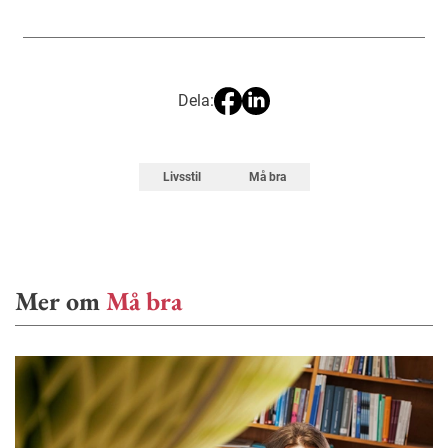
Dela:
Livsstil
Må bra
Mer om
Må bra