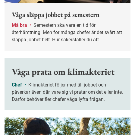
Våga släppa jobbet på semestern
Må bra
•
Semestern ska vara en tid för
återhämtning. Men för många chefer är det svårt att
släppa jobbet helt. Hur säkerställer du att
verksamheten fungerar utan din närvaro – och att
ledigheten verkligen blir ledig? Nyckelordet är
planering.
Våga prata om klimakteriet
Chef
•
Klimakteriet följer med till jobbet och
påverkar även där, vare sig vi pratar om det eller inte.
Därför behöver fler chefer våga lyfta frågan.