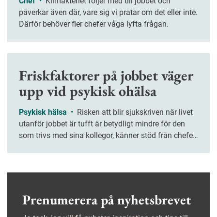
Chef
•
Klimakteriet följer med till jobbet och
påverkar även där, vare sig vi pratar om det eller inte.
Därför behöver fler chefer våga lyfta frågan.
Friskfaktorer på jobbet väger
upp vid psykisk ohälsa
Psykisk hälsa
•
Risken att blir sjukskriven när livet
utanför jobbet är tufft är betydligt mindre för den
som trivs med sina kollegor, känner stöd från chefen
och har en bra balans mellan krav och resurser. Den
som trivs med sina kollegor, känner stöd från chefen
och har en bra balans mellan krav och resurser löper
betydligt mindre risk att bli sjukskriven när livet
utanför jobbet är tufft. Det visar årets upplaga av
Prenumerera på nyhetsbrevet
Jobbhälsorapporten.