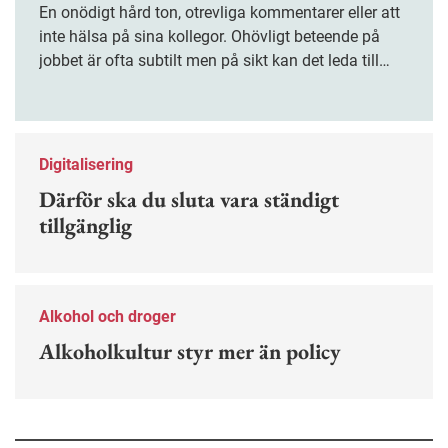
En onödigt hård ton, otrevliga kommentarer eller att
inte hälsa på sina kollegor. Ohövligt beteende på
jobbet är ofta subtilt men på sikt kan det leda till
stress och ohälsa. Nu finns en guide för hur man
kan förebygga ohövligt beteende på jobbet.
Digitalisering
Därför ska du sluta vara ständigt
tillgänglig
Alkohol och droger
Alkoholkultur styr mer än policy