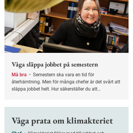
Våga släppa jobbet på semestern
Må bra
•
Semestern ska vara en tid för
återhämtning. Men för många chefer är det svårt att
släppa jobbet helt. Hur säkerställer du att
verksamheten fungerar utan din närvaro – och att
ledigheten verkligen blir ledig? Nyckelordet är
planering.
Våga prata om klimakteriet