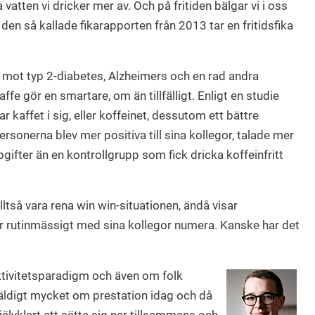
 vatten vi dricker mer av. Och på fritiden bälgar vi i oss
 den så kallade fikarapporten från 2013 tar en fritidsfika
a mot typ 2-diabetes, Alzheimers och en rad andra
fe gör en smartare, om än tillfälligt. Enligt en studie
r kaffet i sig, eller koffeinet, dessutom ett bättre
sonerna blev mer positiva till sina kollegor, talade mer
ifter än en kontrollgrupp som fick dricka koffeinfritt
lltså vara rena win win-situationen, ändå visar
ar rutinmässigt med sina kollegor numera. Kanske har det
ffektivitetsparadigm och även om folk
väldigt mycket om prestation idag och då