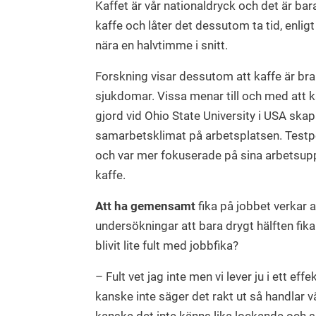
Kaffet är vår nationaldryck och det är bara
kaffe och låter det dessutom ta tid, enligt
nära en halvtimme i snitt.
Forskning visar dessutom att kaffe är br
sjukdomar. Vissa menar till och med att kaf
gjord vid Ohio State University i USA skapa
samarbetsklimat på arbetsplatsen. Testper
och var mer fokuserade på sina arbetsuppg
kaffe.
Att ha gemensamt
fika på jobbet verkar a
undersökningar att bara drygt hälften fik
blivit lite fult med jobbfika?
– Fult vet jag inte men vi lever ju i ett e
kanske inte säger det rakt ut så handlar 