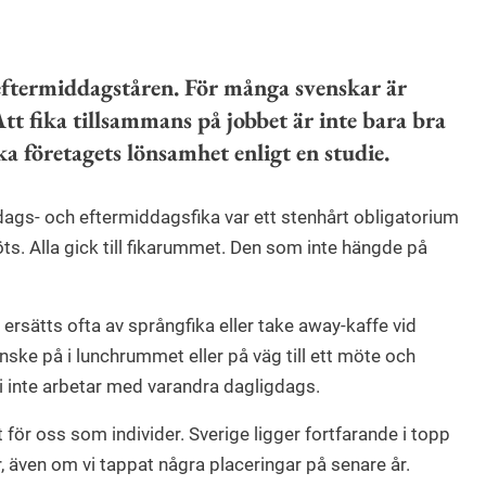
eftermiddagståren. För många svenskar är
tt fika tillsammans på jobbet är inte bara bra
 företagets lönsamhet enligt en studie.
gs- och eftermiddagsfika var ett stenhårt obligatorium
öts. Alla gick till fikarummet. Den som inte hängde på
 ersätts ofta av språngfika eller take away-kaffe vid
anske på i lunchrummet eller på väg till ett möte och
i inte arbetar med varandra dagligdags.
igt för oss som individer. Sverige ligger fortfarande i topp
 även om vi tappat några placeringar på senare år.