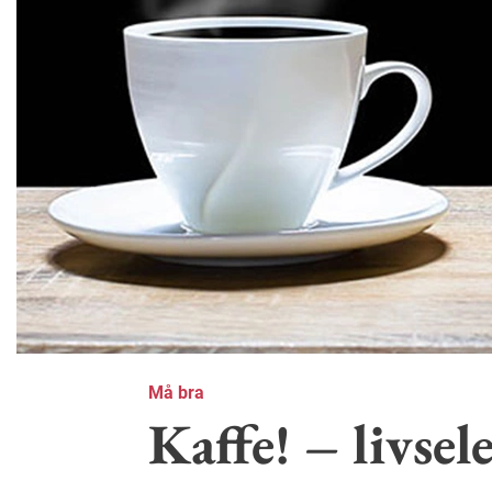
Må bra
Kaffe! – livsel