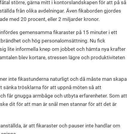
åtal större, gärna mitt i kontorslandskapen för att på så
tällda från olika avdelningar. Även fikaborden gjordes
kade med 20 procent, eller 2 miljarder kronor.
infördes gemensamma fikaraster på 15 minuter i ett
tbrändhet och hög personalomsättning. Nu fick
 sig lite informella knep om jobbet och hämta nya krafter
samtalen blev kortare, stressen lägre och produktiviteten
r inte fikastunderna naturligt och då måste man skapa
sätt sänka trösklarna för att uppnå möten så att
 och får gnugga armbåge och utbyta erfarenheter. Som att
ke dit för att man är snål men stannar för att det är
 anställda, är att fikaraster och pauser inte handlar om