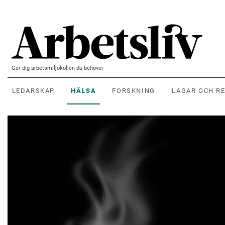
Hoppa till huvudinnehållet
Ger dig arbetsmiljökollen du behöver
LEDARSKAP
HÄLSA
FORSKNING
LAGAR OCH R