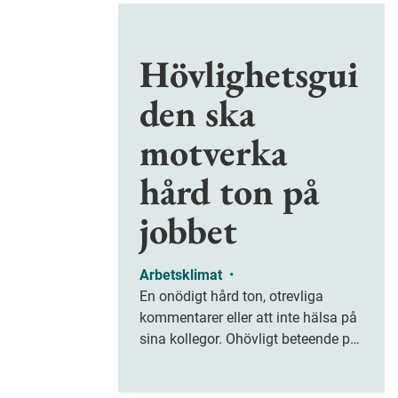
Hövlighetsgui
den ska
motverka
hård ton på
jobbet
Arbetsklimat
•
En onödigt hård ton, otrevliga
kommentarer eller att inte hälsa på
sina kollegor. Ohövligt beteende på
jobbet är ofta subtilt men på sikt
kan det leda till stress och ohälsa.