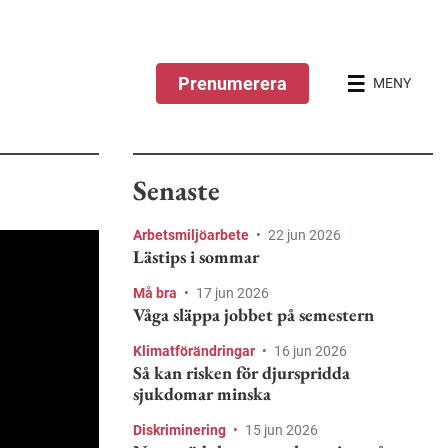
Prenumerera
MENY
Senaste
Arbetsmiljöarbete
•
22 jun 2026
Lästips i sommar
Må bra
•
17 jun 2026
Våga släppa jobbet på semestern
Klimatförändringar
•
16 jun 2026
Så kan risken för djurspridda
sjukdomar minska
Diskriminering
•
15 jun 2026