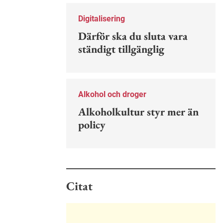
Nu finns en guide för hur man kan
förebygga ohövligt beteende på
Digitalisering
jobbet.
Därför ska du sluta vara
ständigt tillgänglig
Alkohol och droger
Alkoholkultur styr mer än
policy
Citat