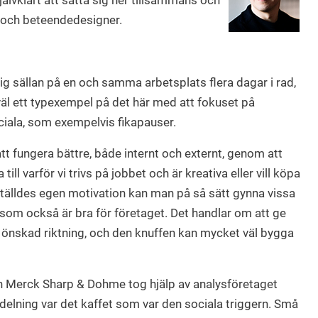
älvklart att sätta sig ner tillsammans och
g och beteendedesigner.
ig sällan på en och samma arbetsplats flera dagar i rad,
väl ett typexempel på det här med att fokuset på
ciala, som exempelvis fikapauser.
tt fungera bättre, både internt och externt, genom att
ll varför vi trivs på jobbet och är kreativa eller vill köpa
tälldes egen motivation kan man på så sätt gynna vissa
om också är bra för företaget. Det handlar om att ge
i önskad riktning, och den knuffen kan mycket väl bygga
 Merck Sharp & Dohme tog hjälp av analysföretaget
delning var det kaffet som var den sociala triggern. Små