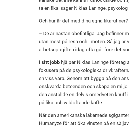
kanske det inte känns lika lockande och sj
ta en fika, säger Niklas Laninge, psykolo
Och hur är det med dina egna fikarutiner?
– De är nästan obefintliga. Jag befinner m
utan mest på resa och i möten. Så jag är 
arbetsuppgiften idag ofta går före det so
I sitt jobb
hjälper Niklas Laninge företag a
fokusera på de psykologiska drivkrafterna ti
en viss vara. Genom att bygga på den ans
önskvärda beteenden och skapa en miljö s
den anställde en delvis omedveten knuff 
på fika och väldoftande kaffe.
När den amerikanska läkemedelsgiganten
Humanyze för att öka vinsten på en säljav