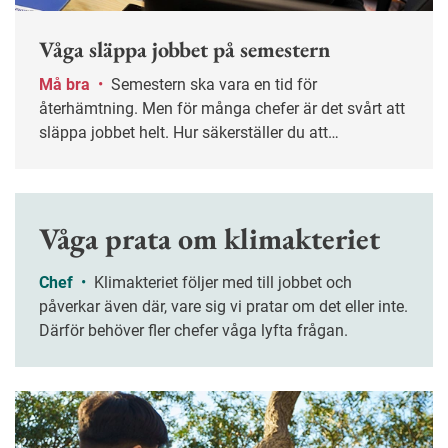
Våga släppa jobbet på semestern
Må bra
•
Semestern ska vara en tid för
återhämtning. Men för många chefer är det svårt att
släppa jobbet helt. Hur säkerställer du att
verksamheten fungerar utan din närvaro – och att
ledigheten verkligen blir ledig? Nyckelordet är
planering.
Våga prata om klimakteriet
Chef
•
Klimakteriet följer med till jobbet och
påverkar även där, vare sig vi pratar om det eller inte.
Därför behöver fler chefer våga lyfta frågan.