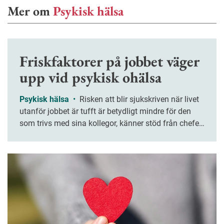
Mer om
Psykisk hälsa
Friskfaktorer på jobbet väger
upp vid psykisk ohälsa
Psykisk hälsa
•
Risken att blir sjukskriven när livet
utanför jobbet är tufft är betydligt mindre för den
som trivs med sina kollegor, känner stöd från chefen
och har en bra balans mellan krav och resurser. Den
som trivs med sina kollegor, känner stöd från chefen
och har en bra balans mellan krav och resurser löper
betydligt mindre risk att bli sjukskriven när livet
utanför jobbet är tufft. Det visar årets upplaga av
Jobbhälsorapporten.