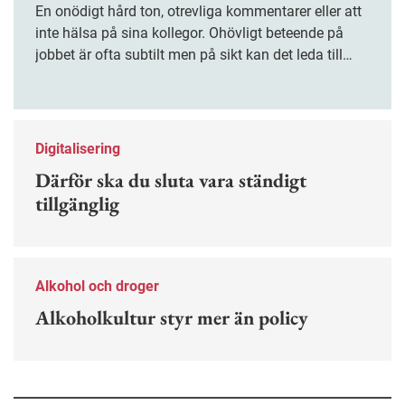
En onödigt hård ton, otrevliga kommentarer eller att
inte hälsa på sina kollegor. Ohövligt beteende på
jobbet är ofta subtilt men på sikt kan det leda till
stress och ohälsa. Nu finns en guide för hur man
kan förebygga ohövligt beteende på jobbet.
Digitalisering
Därför ska du sluta vara ständigt
tillgänglig
Alkohol och droger
Alkoholkultur styr mer än policy