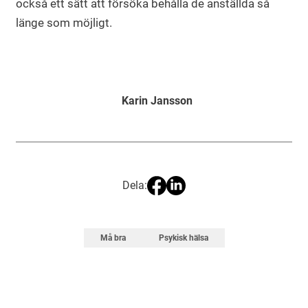
också ett sätt att försöka behålla de anställda så
länge som möjligt.
Karin Jansson
Dela:
Må bra
Psykisk hälsa