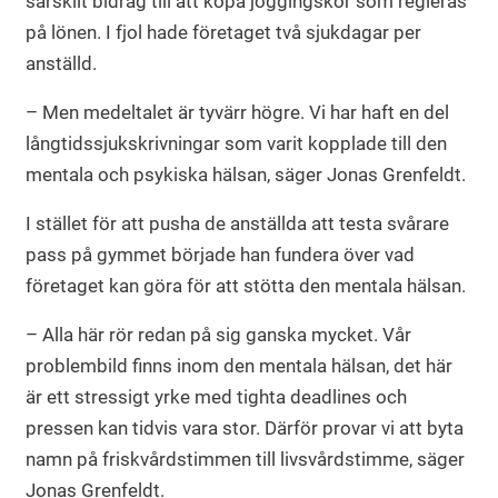
särskilt bidrag till att köpa joggingskor som regleras
på lönen. I fjol hade företaget två sjukdagar per
anställd.
– Men medeltalet är tyvärr högre. Vi har haft en del
långtidssjukskrivningar som varit kopplade till den
mentala och psykiska hälsan, säger Jonas Grenfeldt.
I stället för att pusha de anställda att testa svårare
pass på gymmet började han fundera över vad
företaget kan göra för att stötta den mentala hälsan.
– Alla här rör redan på sig ganska mycket. Vår
problembild finns inom den mentala hälsan, det här
är ett stressigt yrke med tighta deadlines och
pressen kan tidvis vara stor. Därför provar vi att byta
namn på friskvårdstimmen till livsvårdstimme, säger
Jonas Grenfeldt.