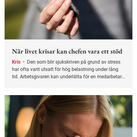
När livet krisar kan chefen vara ett stöd
Kris
•
Den som blir sjukskriven på grund av stress
har ofta varit utsatt för hög belastning under lång
tid. Arbetsgivaren kan underlätta för en medarbetare
genom att anpassa arbetsuppgifter och visa
öppenhet för att prata även om sådant som sker
utanför arbetet.