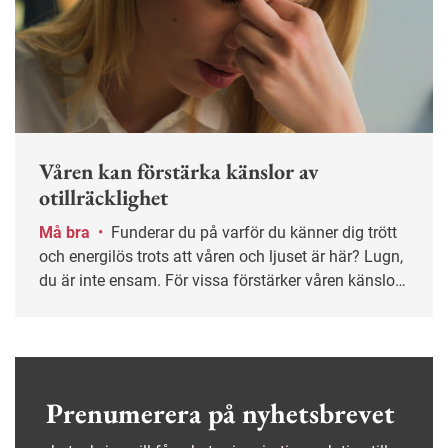
Våren kan förstärka känslor av
otillräcklighet
Må bra
•
Funderar du på varför du känner dig trött
och energilös trots att våren och ljuset är här? Lugn,
du är inte ensam. För vissa förstärker våren känslor
av nedstämdhet och otillräcklighet, enligt
psykologen Dolores Danielsson.
Prenumerera på nyhetsbrevet