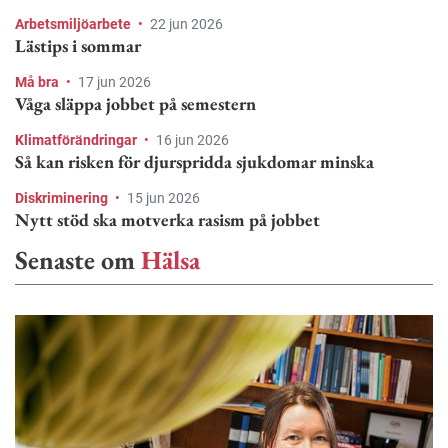
Arbetsmiljöarbete
•
22 jun 2026
Lästips i sommar
Må bra
•
17 jun 2026
Våga släppa jobbet på semestern
Klimatförändringar
•
16 jun 2026
Så kan risken för djurspridda sjukdomar minska
Diskriminering
•
15 jun 2026
Nytt stöd ska motverka rasism på jobbet
Senaste om
Hälsa