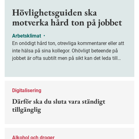
Hövlighetsguiden ska
motverka hård ton på jobbet
Arbetsklimat
•
En onödigt hård ton, otrevliga kommentarer eller att
inte hälsa på sina kollegor. Ohövligt beteende på
jobbet är ofta subtilt men på sikt kan det leda till
stress och ohälsa. Nu finns en guide för hur man
kan förebygga ohövligt beteende på jobbet.
Digitalisering
Därför ska du sluta vara ständigt
tillgänglig
Alkohol och droger