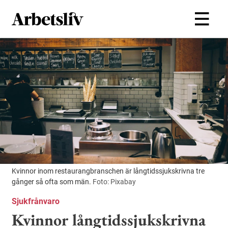
Hoppa till huvudinnehållet
Kvinnor inom restaurangbranschen är långtidssjukskrivna tre
gånger så ofta som män.
Foto: Pixabay
Sjukfrånvaro
Kvinnor långtidssjukskrivna