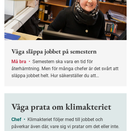
Våga släppa jobbet på semestern
Må bra
•
Semestern ska vara en tid för
återhämtning. Men för många chefer är det svårt att
släppa jobbet helt. Hur säkerställer du att
verksamheten fungerar utan din närvaro – och att
ledigheten verkligen blir ledig? Nyckelordet är
planering.
Våga prata om klimakteriet
Chef
•
Klimakteriet följer med till jobbet och
påverkar även där, vare sig vi pratar om det eller inte.