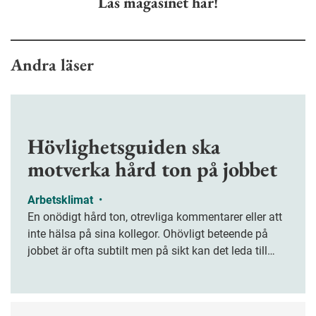
Läs magasinet här!
Andra läser
Hövlighetsguiden ska
motverka hård ton på jobbet
Arbetsklimat
•
En onödigt hård ton, otrevliga kommentarer eller att
inte hälsa på sina kollegor. Ohövligt beteende på
jobbet är ofta subtilt men på sikt kan det leda till
stress och ohälsa. Nu finns en guide för hur man
kan förebygga ohövligt beteende på jobbet.