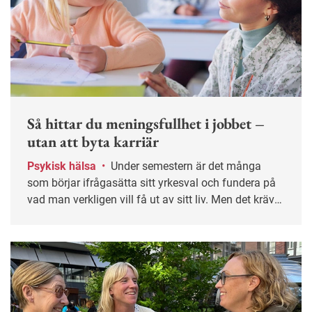
Så hittar du meningsfullhet i jobbet –
utan att byta karriär
Psykisk hälsa
•
Under semestern är det många
som börjar ifrågasätta sitt yrkesval och fundera på
vad man verkligen vill få ut av sitt liv. Men det krävs
inte alltid ett jobbyte för att hitta mer mening i
arbetslivet – det kan handla om att skapa mer
meningsfullhet i sin nuvarande roll.