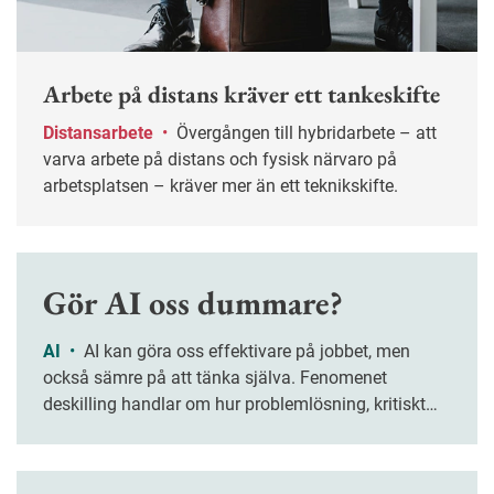
Arbete på distans kräver ett tankeskifte
Distansarbete
•
Övergången till hybridarbete – att
varva arbete på distans och fysisk närvaro på
arbetsplatsen – kräver mer än ett teknikskifte.
Gör AI oss dummare?
AI
•
AI kan göra oss effektivare på jobbet, men
också sämre på att tänka själva. Fenomenet
deskilling handlar om hur problemlösning, kritiskt
tänkande och kreativitet riskerar att försvagas när vi
överlåter allt fler arbetsuppgifter åt tekniken.