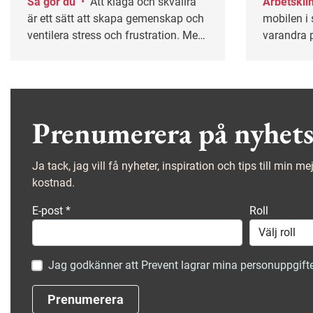
Så gör du
•
Att klaga och skvallra
Arbetskl
är ett sätt att skapa gemenskap och
mobilen i 
ventilera stress och frustration. Men
varandra p
det är lätt att fastna i ett destruktivt
tecken på 
mönster. I längden kan det leda till
bra, enlig
sämre trivsel, lägre produktivitet och
universitet
i värsta fall kränkningar. Här är tips
till både medarbetare och chefer för
Prenumerera på nyhets
att bryta spiralen.
Ja tack, jag vill få nyheter, inspiration och tips till min m
kostnad.
E-post
*
Roll
Jag godkänner att Prevent lagrar mina personuppgifte
Prenumerera