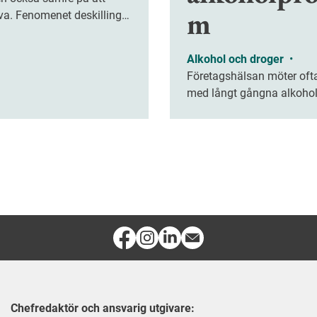
m
va. Fenomenet deskilling
m hur problemlösning,
änkande och kreativitet
Alkohol och droger
•
tt försvagas när vi överlåter
Företagshälsan möter oft
rbetsuppgifter åt tekniken.
med långt gångna alkoho
Ett nytt digitalt verktyg ha
testats för att tidigare få
medarbetare med riskbruk
Chefredaktör och ansvarig utgivare: