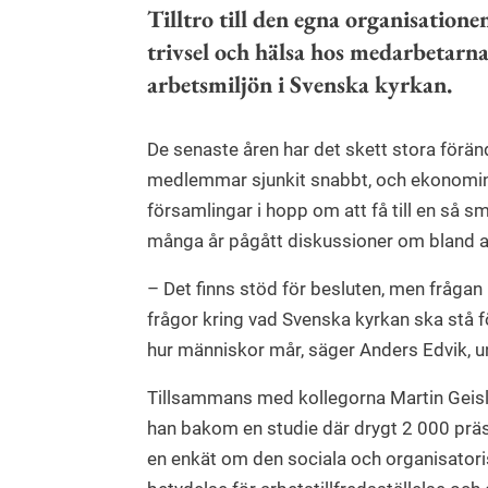
Tilltro till den egna organisation
trivsel och hälsa hos medarbetarna
arbetsmiljön i Svenska kyrkan.
De senaste åren har det skett stora förän
medlemmar sjunkit snabbt, och ekonomin 
församlingar i hopp om att få till en så 
många år pågått diskussioner om bland 
– Det finns stöd för besluten, men frågan
frågor kring vad Svenska kyrkan ska stå fö
hur människor mår, säger Anders Edvik, un
Tillsammans med kollegorna Martin Geisle
han bakom en studie där drygt 2 000 präs
en enkät om den sociala och organisatorisk