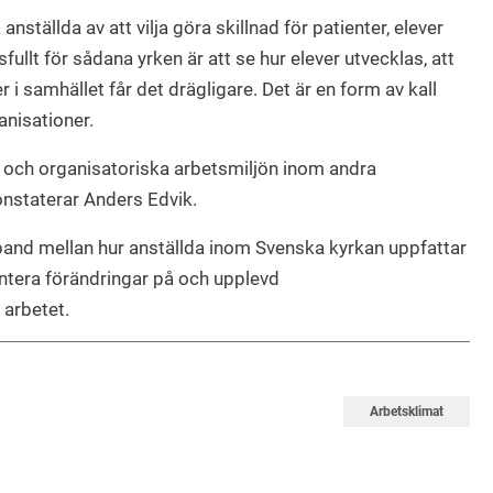
tällda av att vilja göra skillnad för patienter, elever
llt för sådana yrken är att se hur elever utvecklas, att
er i samhället får det drägligare. Det är en form av kall
nisationer.
la och organisatoriska arbetsmiljön inom andra
onstaterar Anders Edvik.
mband mellan hur anställda inom Svenska kyrkan uppfattar
ntera förändringar på och upplevd
 arbetet.
Arbetsklimat