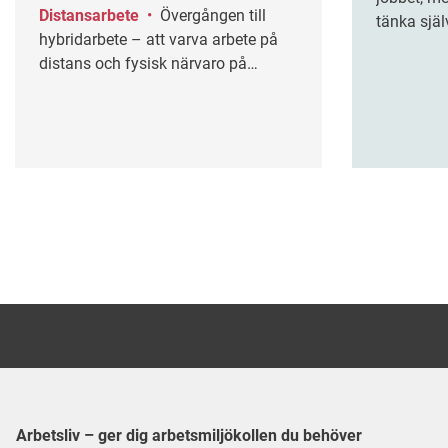
Distansarbete
•
Övergången till
tänka själ
hybridarbete – att varva arbete på
handlar o
distans och fysisk närvaro på
kritiskt t
arbetsplatsen – kräver mer än ett
riskerar a
teknikskifte.
allt fler a
Arbetsliv – ger dig arbetsmiljökollen du behöver