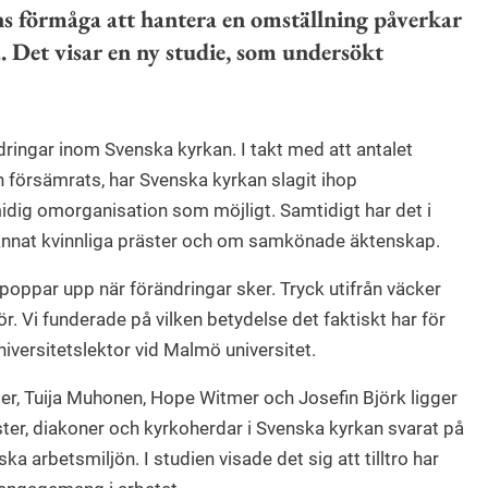
ens förmåga att hantera en omställning påverkar
. Det visar en ny studie, som undersökt
dringar inom Svenska kyrkan. I takt med att antalet
försämrats, har Svenska kyrkan slagit ihop
smidig omorganisation som möjligt. Samtidigt har det i
annat kvinnliga präster och om samkönade äktenskap.
 poppar upp när förändringar sker. Tryck utifrån väcker
r. Vi funderade på vilken betydelse det faktiskt har för
iversitetslektor vid Malmö universitet.
r, Tuija Muhonen, Hope Witmer och Josefin Björk ligger
ter, diakoner och kyrkoherdar i Svenska kyrkan svarat på
a arbetsmiljön. I studien visade det sig att tilltro har