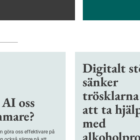
Digitalt s
sänker
trösklarna
 AI oss
att ta hjäl
mare?
med
alkoholpro
en också sämre på att