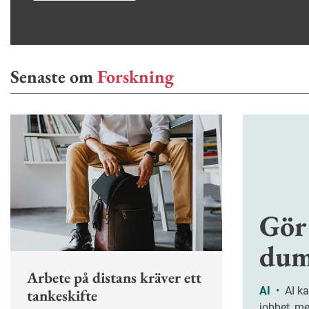
Senaste om
Forskning
Gör
dum
Arbete på distans kräver ett
AI
•
AI kan göra oss effektivare på
tankeskifte
jobbet, m