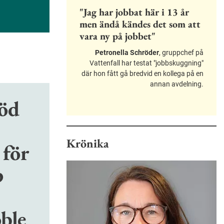
"Jag har jobbat här i 13 år
men ändå kändes det som att
vara ny på jobbet"
Petronella Schröder
, gruppchef på
Vattenfall har testat "jobbskuggning"
där hon fått gå bredvid en kollega på en
annan avdelning.
töd
Krönika
 för
p
ble