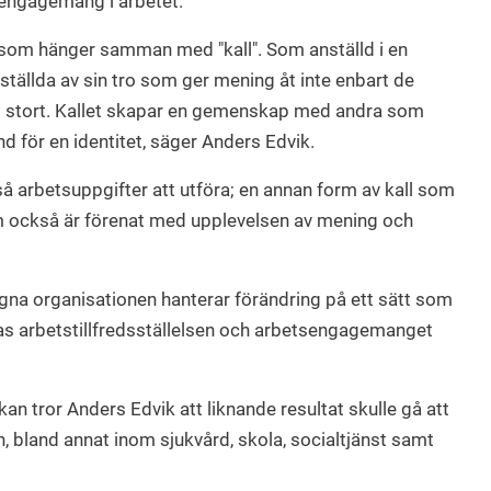
h engagemang i arbetet.
 som hänger samman med "kall". Som anställd i en
tällda av sin tro som ger mening åt inte enbart de
t i stort. Kallet skapar en gemenskap med andra som
und för en identitet, säger Anders Edvik.
så arbetsuppgifter att utföra; en annan form av kall som
också är förenat med upplevelsen av mening och
n egna organisationen hanterar förändring på ett sätt som
s arbetstillfredsställelsen och arbetsengagemanget
 tror Anders Edvik att liknande resultat skulle gå att
 bland annat inom sjukvård, skola, socialtjänst samt