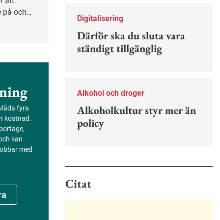
r att
Nu finns en guide för hur man kan
e på och
förebygga ohövligt beteende på
Digitalisering
vet kan
jobbet.
Därför ska du sluta vara
t skapa
ständigt tillgänglig
ning
Alkohol och droger
Alkoholkultur styr mer än
evlåda fyra
an kostnad.
policy
portage,
 och kan
 jobbar med
Citat
ra