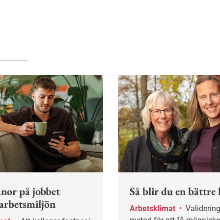
nor på jobbet
Så blir du en bättre 
 arbetsmiljön
Arbetsklimat
•
Validering är en