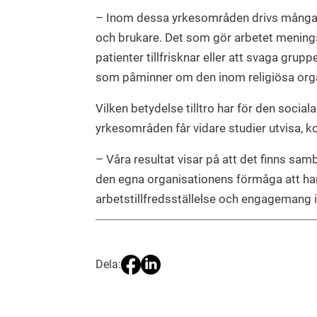
– Inom dessa yrkesområden drivs många ans
och brukare. Det som gör arbetet meningsfu
patienter tillfrisknar eller att svaga grupp
som påminner om den inom religiösa orga
Vilken betydelse tilltro har för den socia
yrkesområden får vidare studier utvisa, k
– Våra resultat visar på att det finns sa
den egna organisationens förmåga att ha
arbetstillfredsställelse och engagemang i
Dela: