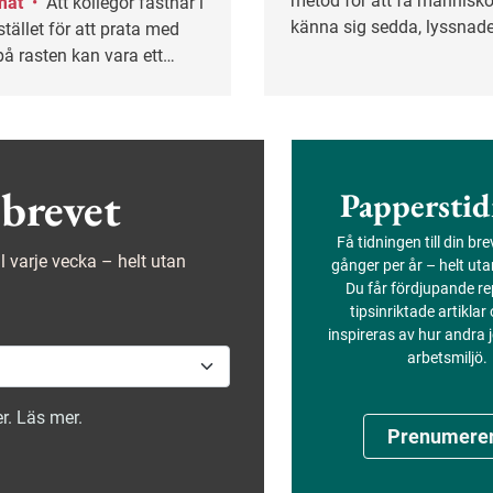
metod för att få människo
imat
•
Att kollegor fastnar i
känna sig sedda, lyssnad
stället för att prata med
tagna på allvar. I arbetsli
å rasten kan vara ett
metoden användas för at
att arbetsklimatet inte är
konstruktiva samtal.
t en studie från Göteborgs
.
brevet
Papperstid
Få tidningen till din br
ejl varje vecka – helt utan
gånger per år – helt ut
Du får fördjupande re
tipsinriktade artiklar
inspireras av hur andra
arbetsmiljö.
r. Läs mer.
Prenumere