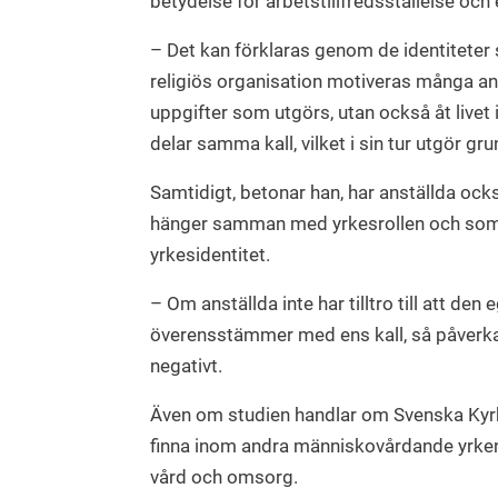
betydelse för arbetstillfredsställelse oc
– Det kan förklaras genom de identiteter
religiös organisation motiveras många ans
uppgifter som utgörs, utan också åt live
delar samma kall, vilket i sin tur utgör gr
Samtidigt, betonar han, har anställda ock
hänger samman med yrkesrollen och som 
yrkesidentitet.
– Om anställda inte har tilltro till att de
överensstämmer med ens kall, så påverka
negativt.
Även om studien handlar om Svenska Kyrkan
finna inom andra människovårdande yrken,
vård och omsorg.