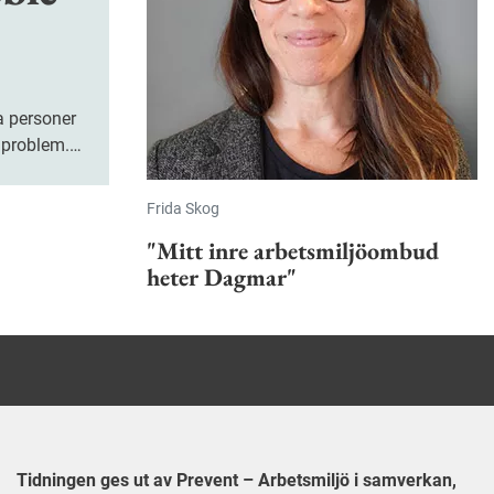
a personer
lproblem.
r nu
nga upp
Frida Skog
.
"Mitt inre arbetsmiljöombud
heter Dagmar"
Tidningen ges ut av Prevent – Arbetsmiljö i samverkan,