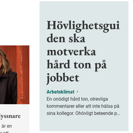
Hövlighetsgui
den ska
motverka
hård ton på
jobbet
Arbetsklimat
•
En onödigt hård ton, otrevliga
kommentarer eller att inte hälsa på
sina kollegor. Ohövligt beteende på
lyssnare
jobbet är ofta subtilt men på sikt
kan det leda till stress och ohälsa.