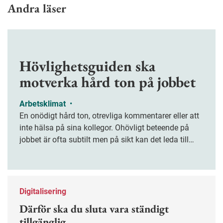
Andra läser
Hövlighetsguiden ska
motverka hård ton på jobbet
Arbetsklimat
•
En onödigt hård ton, otrevliga kommentarer eller att
inte hälsa på sina kollegor. Ohövligt beteende på
jobbet är ofta subtilt men på sikt kan det leda till
stress och ohälsa. Nu finns en guide för hur man
kan förebygga ohövligt beteende på jobbet.
Digitalisering
Därför ska du sluta vara ständigt
tillgänglig