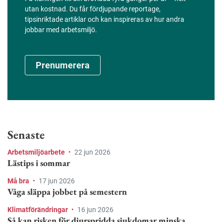
utan kostnad. Du får fördjupande reportage,
tipsinriktade artiklar och kan inspireras av hur andra
jobbar med arbetsmiljö.
Prenumerera
Senaste
Arbetsmiljöarbete
•
22 jun 2026
Lästips i sommar
Må bra
•
17 jun 2026
Våga släppa jobbet på semestern
Klimatförändringar
•
16 jun 2026
Så kan risken för djurspridda sjukdomar minska