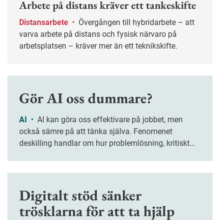
Arbete på distans kräver ett tankeskifte
Distansarbete
•
Övergången till hybridarbete – att
varva arbete på distans och fysisk närvaro på
arbetsplatsen – kräver mer än ett teknikskifte.
Gör AI oss dummare?
AI
•
AI kan göra oss effektivare på jobbet, men
också sämre på att tänka själva. Fenomenet
deskilling handlar om hur problemlösning, kritiskt
tänkande och kreativitet riskerar att försvagas när vi
överlåter allt fler arbetsuppgifter åt tekniken.
Digitalt stöd sänker
trösklarna för att ta hjälp