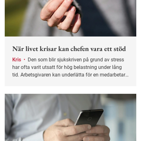
När livet krisar kan chefen vara ett stöd
Kris
•
Den som blir sjukskriven på grund av stress
har ofta varit utsatt för hög belastning under lång
tid. Arbetsgivaren kan underlätta för en medarbetare
genom att anpassa arbetsuppgifter och visa
öppenhet för att prata även om sådant som sker
utanför arbetet.