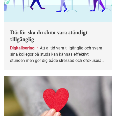
Därför ska du sluta vara ständigt
tillgänglig
Digitalisering
•
Att alltid vara tillgänglig och svara
sina kollegor på studs kan kännas effektivt i
stunden men gör dig både stressad och ofokuserad.
Ofta helt i onödan. Här får du tips på hur du kan
sätta gränser och skapa ett mer hållbart sätt att vara
tillgänglig på jobbet.