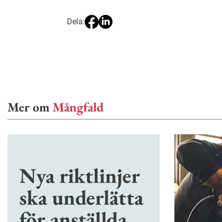
Dela:
Mer om
Mångfald
Nya riktlinjer
ska underlätta
för anställda