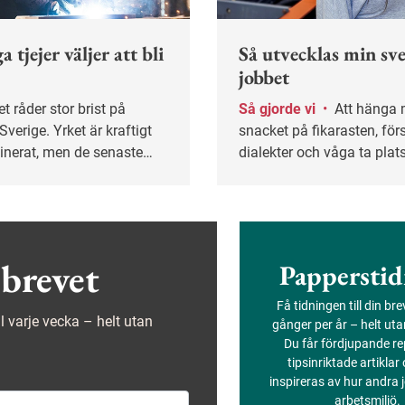
a tjejer väljer att bli
Så utvecklas min sv
jobbet
Så gjorde vi
•
Att hänga med i
Sverige. Yrket är kraftigt
snacket på fikarasten, förs
erat, men de senaste
dialekter och våga ta plat
et skett en liten ökning av
kan vara en utmaning när
innor. På Fredrika
nybörjare på svenska. En i
mnasiet söder om
en IT-chef och en läkare d
pluggar just nu fem tjejer
erfarenheter.
 svetsare.
brevet
Papperstid
Få tidningen till din br
ejl varje vecka – helt utan
gånger per år – helt ut
Du får fördjupande re
tipsinriktade artiklar
inspireras av hur andra
arbetsmiljö.