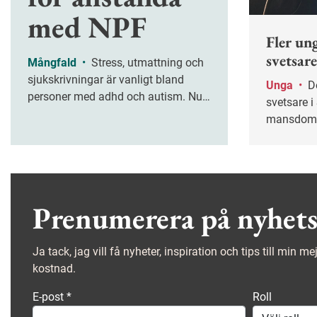
med NPF
Fler ung
svetsare
Mångfald
•
Stress, utmattning och
sjukskrivningar är vanligt bland
Unga
•
Det råder stor brist på
personer med adhd och autism. Nu
svetsare i 
lanserar Arbetsmiljöverket nya
mansdomin
riktlinjer som ska hjälpa
åren har d
arbetsgivare att skapa ett mer
antalet kv
hållbart och inkluderande arbetsliv
Bremergy
för personer med NPF-diagnoser.
Stockholm 
för att bli
Prenumerera på nyhets
Ja tack, jag vill få nyheter, inspiration och tips till min m
kostnad.
E-post
*
Roll