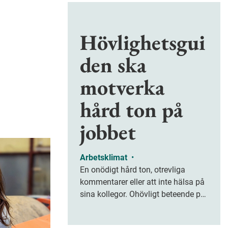
Hövlighetsgui
den ska
motverka
hård ton på
jobbet
Arbetsklimat
•
En onödigt hård ton, otrevliga
kommentarer eller att inte hälsa på
sina kollegor. Ohövligt beteende på
jobbet är ofta subtilt men på sikt
kan det leda till stress och ohälsa.