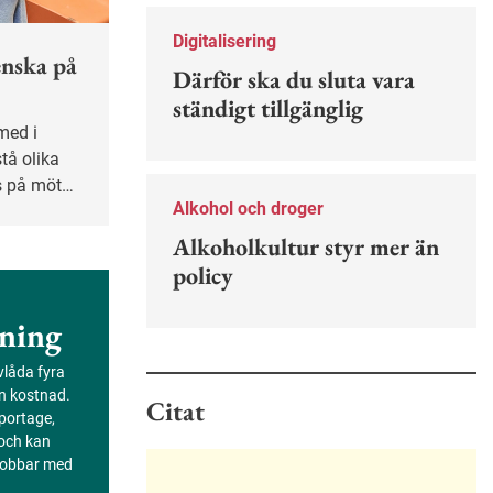
Nu finns en guide för hur man kan
förebygga ohövligt beteende på
Digitalisering
jobbet.
enska på
Därför ska du sluta vara
ständigt tillgänglig
tå olika
s på mötet
Alkohol och droger
 man är
ngenjör,
Alkoholkultur styr mer än
elar sina
policy
ning
evlåda fyra
an kostnad.
Citat
portage,
 och kan
 jobbar med