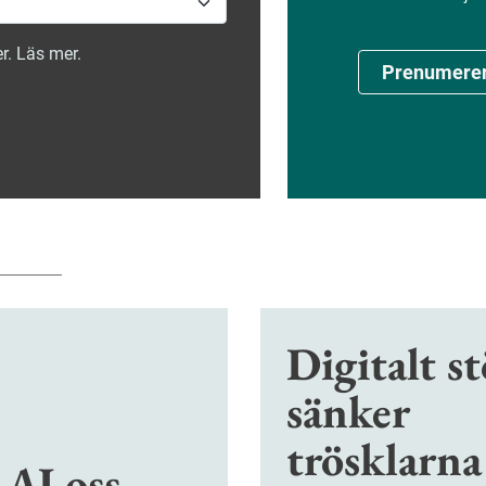
r. Läs mer.
Prenumere
Digitalt s
sänker
trösklarna
 AI oss