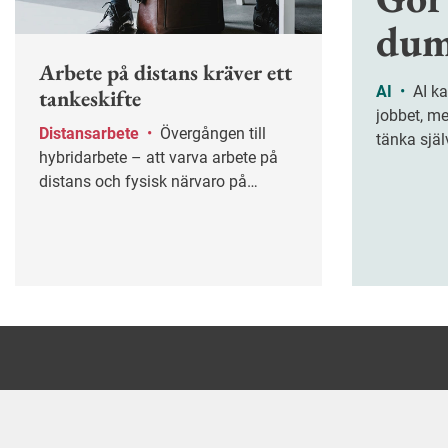
dum
Arbete på distans kräver ett
AI
•
AI kan göra oss effektivare på
tankeskifte
jobbet, m
Distansarbete
•
Övergången till
tänka själ
hybridarbete – att varva arbete på
handlar o
distans och fysisk närvaro på
kritiskt t
arbetsplatsen – kräver mer än ett
riskerar a
teknikskifte.
allt fler a