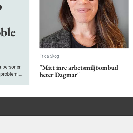
p
ble
Frida Skog
"Mitt inre arbetsmiljöombud
a personer
heter Dagmar"
lproblem.
r nu
nga upp
.