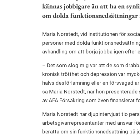
kännas jobbigare än att ha en synl
om dolda funktionsnedsättningar i 
Maria Norstedt, vid institutionen för soci
personer med dolda funktionsnedsättninga
avhandling om att börja jobba igen efter e
– Det som slog mig var att de som drabb
kronisk trötthet och depression var myck
halvsidesförlamning eller en försvagad arm
sa Maria Norstedt, när hon presenterade s
av AFA Försäkring som även finansierat f
Maria Norstedt har djupintervjuat tio pe
arbetsgivarrepresentanter med ansvar för h
berätta om sin funktionsnedsättning på job