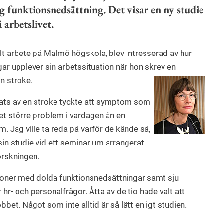
ig funktionsnedsättning. Det visar en ny studie
arbetslivet.
alt arbete på Malmö högskola, blev intresserad av hur
r upplever sin arbetssituation när hon skrev en
n stroke.
ats av en stroke tyckte att symptom som
et större problem i vardagen än en
. Jag ville ta reda på varför de kände så,
in studie vid ett seminarium arrangerat
orskningen.
rsoner med dolda funktionsnedsättningar samt sju
r- och personalfrågor. Åtta av de tio hade valt att
bet. Något som inte alltid är så lätt enligt studien.