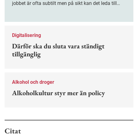
jobbet är ofta subtilt men på sikt kan det leda till
stress och ohälsa. Nu finns en guide för hur man
kan förebygga ohövligt beteende på jobbet.
Digitalisering
Därför ska du sluta vara ständigt
tillgänglig
Alkohol och droger
Alkoholkultur styr mer än policy
Citat