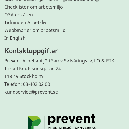
Checklistor om arbetsmiljö
OSA-enkäten
Tidningen Arbetsliv
Webbinarier om arbetsmiljö
In English
Kontaktuppgifter
Prevent Arbetsmiljö i Samv Sv Näringsliv, LO & PTK
Torkel Knutssonsgatan 24
118 49 Stockholm
Telefon: 08-402 02 00
kundservice@prevent.se