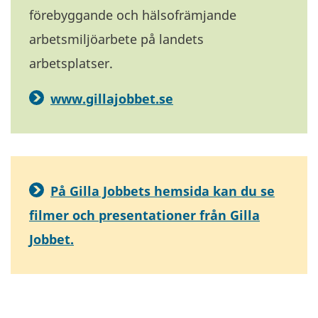
förebyggande och hälsofrämjande
arbetsmiljöarbete på landets
arbetsplatser.
www.gillajobbet.se
På Gilla Jobbets hemsida kan du se
filmer och presentationer från Gilla
Jobbet.