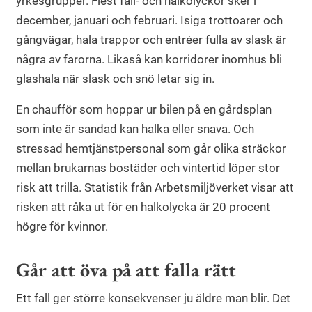
yrkesgrupper. Flest fall- och halkolyckor sker i
december, januari och februari. Isiga trottoarer och
gångvägar, hala trappor och entréer fulla av slask är
några av farorna. Likaså kan korridorer inomhus bli
glashala när slask och snö letar sig in.
En chaufför som hoppar ur bilen på en gårdsplan
som inte är sandad kan halka eller snava. Och
stressad hemtjänstpersonal som går olika sträckor
mellan brukarnas bostäder och vintertid löper stor
risk att trilla. Statistik från Arbetsmiljöverket visar att
risken att råka ut för en halkolycka är 20 procent
högre för kvinnor.
Går att öva på att falla rätt
Ett fall ger större konsekvenser ju äldre man blir. Det