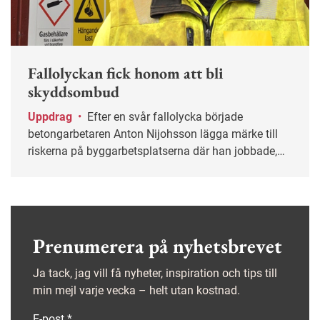
Fallolyckan fick honom att bli
skyddsombud
Uppdrag
•
Efter en svår fallolycka började
betongarbetaren Anton Nijohsson lägga märke till
riskerna på byggarbetsplatserna där han jobbade,
och kort därpå blev han skyddsombud.
Prenumerera på nyhetsbrevet
Ja tack, jag vill få nyheter, inspiration och tips till
min mejl varje vecka – helt utan kostnad.
E-post
*