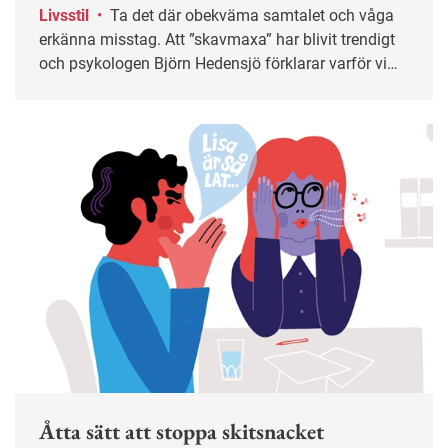
Livsstil
•
Ta det där obekväma samtalet och våga
erkänna misstag. Att ”skavmaxa” har blivit trendigt
och psykologen Björn Hedensjö förklarar varför vi
bör utsätta oss för mer obehag på jobbet.
Åtta sätt att stoppa skitsnacket