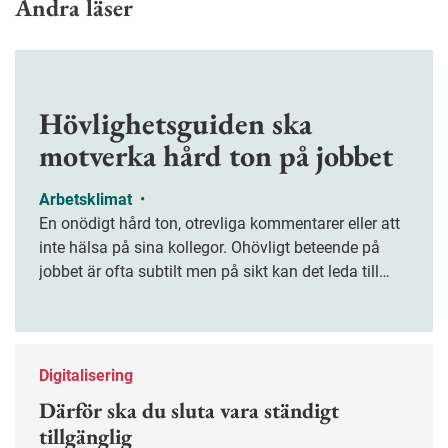
Andra läser
Hövlighetsguiden ska
motverka hård ton på jobbet
Arbetsklimat
•
En onödigt hård ton, otrevliga kommentarer eller att
inte hälsa på sina kollegor. Ohövligt beteende på
jobbet är ofta subtilt men på sikt kan det leda till
stress och ohälsa. Nu finns en guide för hur man
kan förebygga ohövligt beteende på jobbet.
Digitalisering
Därför ska du sluta vara ständigt
tillgänglig