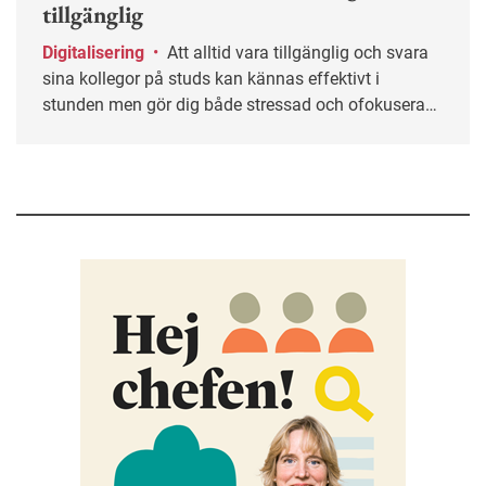
tillgänglig
Digitalisering
•
Att alltid vara tillgänglig och svara
sina kollegor på studs kan kännas effektivt i
stunden men gör dig både stressad och ofokuserad.
Ofta helt i onödan. Här får du tips på hur du kan
sätta gränser och skapa ett mer hållbart sätt att vara
tillgänglig på jobbet.