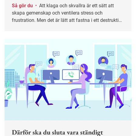
Så gör du
•
Att klaga och skvallra är ett sätt att
skapa gemenskap och ventilera stress och
frustration. Men det är lätt att fastna i ett destruktivt
mönster. I längden kan det leda till sämre trivsel,
lägre produktivitet och i värsta fall kränkningar. Här
är tips till både medarbetare och chefer för att bryta
spiralen.
Därför ska du sluta vara ständigt