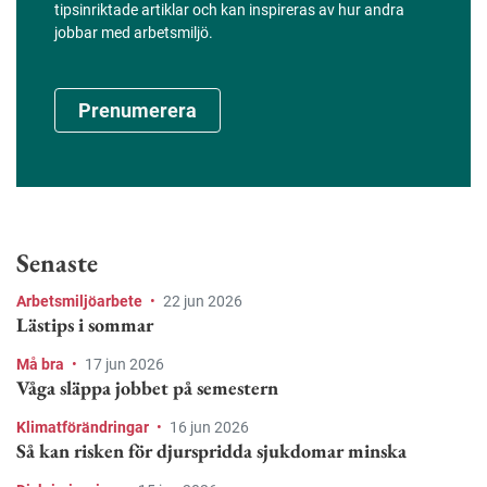
tipsinriktade artiklar och kan inspireras av hur andra
jobbar med arbetsmiljö.
Prenumerera
Senaste
Arbetsmiljöarbete
•
22 jun 2026
Lästips i sommar
Må bra
•
17 jun 2026
Våga släppa jobbet på semestern
Klimatförändringar
•
16 jun 2026
Så kan risken för djurspridda sjukdomar minska