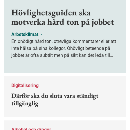
Hövlighetsguiden ska
motverka hård ton på jobbet
Arbetsklimat
•
En onödigt hård ton, otrevliga kommentarer eller att
inte hälsa på sina kollegor. Ohövligt beteende på
jobbet är ofta subtilt men på sikt kan det leda till
stress och ohälsa. Nu finns en guide för hur man
kan förebygga ohövligt beteende på jobbet.
Digitalisering
Därför ska du sluta vara ständigt
tillgänglig
Alkohol och droger