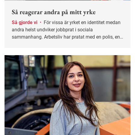
Så reagerar andra på mitt yrke
Så gjorde vi
•
För vissa är yrket en identitet medan
andra helst undviker jobbprat i sociala
sammanhang. Arbetsliv har pratat med en polis, en
politiker, en präst och en illustratör om vilka
reaktioner deras yrkesval väcker.