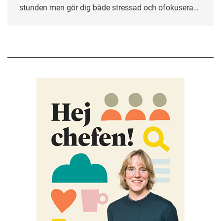
stunden men gör dig både stressad och ofokuserad.
Ofta helt i onödan. Här får du tips på hur du kan
sätta gränser och skapa ett mer hållbart sätt att vara
tillgänglig på jobbet.