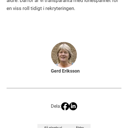
äldre. Därför är vi transparanta med lönespannet för
en viss roll tidigt i rekryteringen.
Gerd Eriksson
Dela: