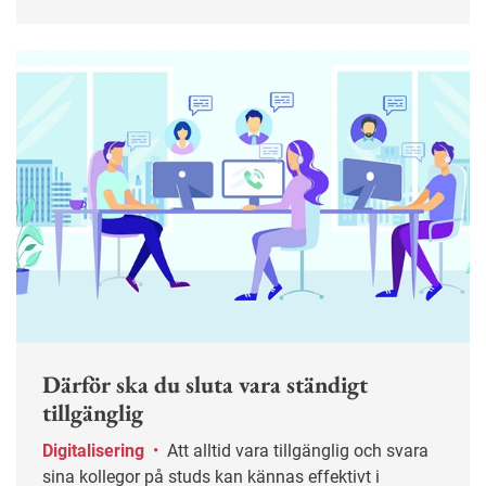
mönster. I längden kan det leda till sämre trivsel,
lägre produktivitet och i värsta fall kränkningar. Här
är tips till både medarbetare och chefer för att bryta
spiralen.
Därför ska du sluta vara ständigt
tillgänglig
Digitalisering
•
Att alltid vara tillgänglig och svara
sina kollegor på studs kan kännas effektivt i