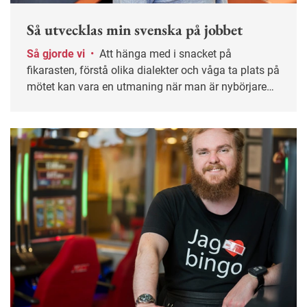
Så utvecklas min svenska på jobbet
Så gjorde vi
•
Att hänga med i snacket på
fikarasten, förstå olika dialekter och våga ta plats på
mötet kan vara en utmaning när man är nybörjare
på svenska. En ingenjör, en IT-chef och en läkare
delar sina erfarenheter.