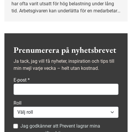
har ofta varit utsatt för hög belastning under lång
tid. Arbetsgivaren kan underlätta för en medarbetare
genom att anpassa arbetsuppgifter och visa
öppenhet för att prata även om sådant som sker
utanför arbetet.
Prenumerera på nyhetsbrevet
Ja tack, jag vill få nyheter, inspiration och tips till
min mejl varje vecka – helt utan kostnad.
E-post
*
Roll
Jag godkänner att Prevent lagrar mina