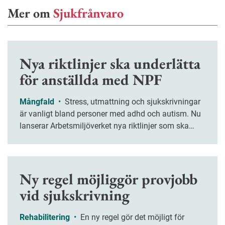
Mer om
Sjukfrånvaro
Nya riktlinjer ska underlätta
för anställda med NPF
Mångfald
•
Stress, utmattning och sjukskrivningar
är vanligt bland personer med adhd och autism. Nu
lanserar Arbetsmiljöverket nya riktlinjer som ska
hjälpa arbetsgivare att skapa ett mer hållbart och
inkluderande arbetsliv för personer med NPF-
diagnoser.
Ny regel möjliggör provjobb
vid sjukskrivning
Rehabilitering
•
En ny regel gör det möjligt för