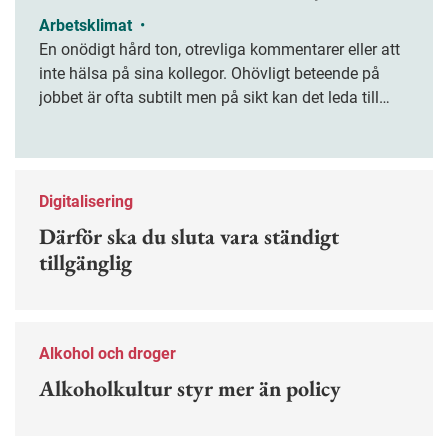
Arbetsklimat
•
En onödigt hård ton, otrevliga kommentarer eller att
inte hälsa på sina kollegor. Ohövligt beteende på
jobbet är ofta subtilt men på sikt kan det leda till
stress och ohälsa. Nu finns en guide för hur man
kan förebygga ohövligt beteende på jobbet.
Digitalisering
Därför ska du sluta vara ständigt
tillgänglig
Alkohol och droger
Alkoholkultur styr mer än policy