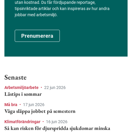
utan kostnad. Du får fördjupande reportage,
tipsinriktade artiklar och kan inspireras av hur andra
jobbar med arbetsmiljö.
Prenumerera
Senaste
Arbetsmiljöarbete
•
22 jun 2026
Lästips i sommar
Må bra
•
17 jun 2026
Våga släppa jobbet på semestern
Klimatförändringar
•
16 jun 2026
Så kan risken för djurspridda sjukdomar minska