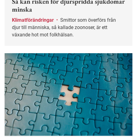
Så kan risken för djurspridda sjukdomar
minska
Klimatförändringar
•
Smittor som överförs från
djur till människa, så kallade zoonoser, är ett
växande hot mot folkhälsan.