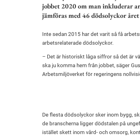
jobbet 2020 om man inkluderar arb
jämföras med 46 dödsolyckor året
Inte sedan 2015 har det varit så få arbet
arbetsrelaterade dödsolyckor.
– Det är historiskt låga siffror så det är v
ska ju komma hem från jobbet, säger Gusta
Arbetsmiljöverket för regeringens nollvi
De flesta dödsolyckor sker inom bygg, sko
de branscherna ligger dödstalen på unge
istället skett inom vård- och omsorg, kont