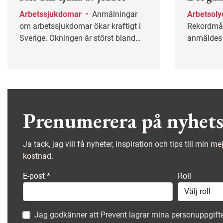
Arbetssjukdomar
•
Anmälningar
Arbetsoly
om arbetssjukdomar ökar kraftigt i
Rekordmå
Sverige. Ökningen är störst bland
anmäldes ti
kvinnor och de vanliga orsakerna är
Men vad kr
hög arbetsbelastning och stress.
skyddsstop
Prenumerera på nyhets
Ja tack, jag vill få nyheter, inspiration och tips till min m
kostnad.
E-post
*
Roll
Jag godkänner att Prevent lagrar mina personuppgifte