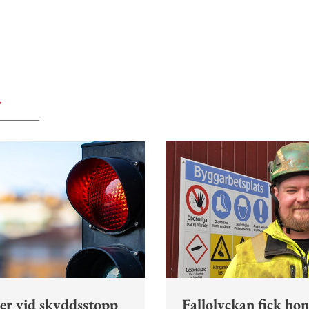
r
ler vid skyddsstopp
Fallolyckan fick ho