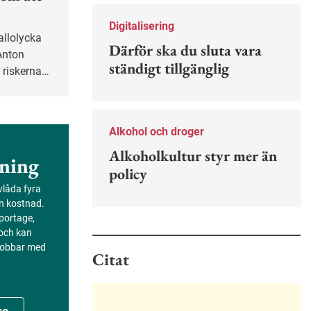
Nu finns en guide för hur man kan
förebygga ohövligt beteende på
Digitalisering
jobbet.
Därför ska du sluta vara
Anton
ständigt tillgänglig
 riskerna
är han
lev han
Alkohol och droger
Alkoholkultur styr mer än
ning
policy
evlåda fyra
an kostnad.
portage,
 och kan
 jobbar med
Citat