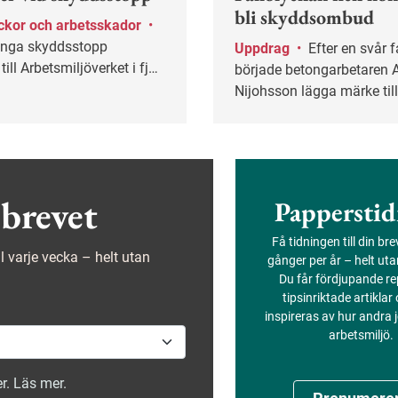
bli skyddsombud
ckor och arbetsskador
•
nga skyddsstopp
Uppdrag
•
Efter en svår fallolycka
ll Arbetsmiljöverket i fjol.
började betongarbetaren 
ävs egentligen för att ett
Nijohsson lägga märke till
p ska bli aktuellt?
på byggarbetsplatserna d
jobbade, och kort därpå b
skyddsombud.
brevet
Papperstid
Få tidningen till din br
ejl varje vecka – helt utan
gånger per år – helt ut
Du får fördjupande re
tipsinriktade artiklar
inspireras av hur andra
arbetsmiljö.
r. Läs mer.