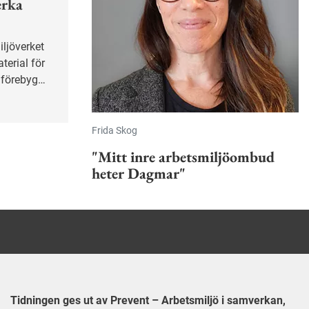
erka
terial för
t förebygga
nering.
Frida Skog
"Mitt inre arbetsmiljöombud
heter Dagmar"
Tidningen ges ut av Prevent – Arbetsmiljö i samverkan,