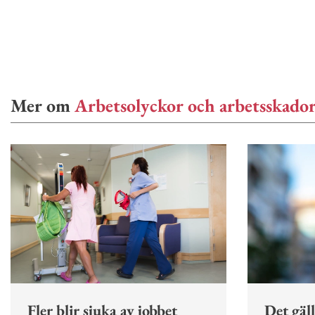
Mer om
Arbetsolyckor och arbetsskado
Fler blir sjuka av jobbet
Det gäl