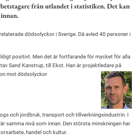
etstagare från utlandet i statistiken. Det kan
 innan.
srelaterade dödsolyckor i Sverige. Då avled 40 personer i
äldigt positivt. Men det är fortfarande för mycket för alla
v Sand Kanstrup, till Ekot. Han är projektledare på
sion mot dödsolyckor
gs och jordbruk, transport och tillverkningsindustrin. I
fär samma nivå som innan. Den största minskningen har
orsarbete, handel och kultur.