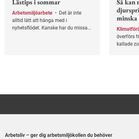
Lästips i sommar
Så kan r
djurspr
Arbetsmiljöarbete
•
Det är inte
minska
alltid lätt att hänga med i
nyhetsflödet. Kanske har du missat
Klimatför
några av våra mest populära artiklar
överförs f
under våren? Lugn – här får du
kallade zo
chansen igen!
mot folkh
Arbetsliv – ger dig arbetsmiljökollen du behöver