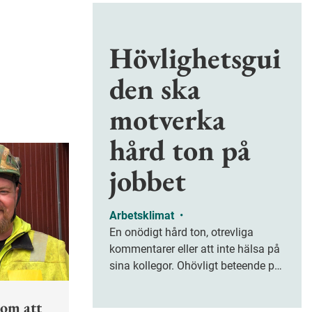
Hövlighetsgui
den ska
motverka
hård ton på
jobbet
Arbetsklimat
•
En onödigt hård ton, otrevliga
kommentarer eller att inte hälsa på
sina kollegor. Ohövligt beteende på
jobbet är ofta subtilt men på sikt
kan det leda till stress och ohälsa.
nom att