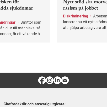
isken för
Nytt stöd ska motv
idda sjukdomar
rasism på jobbet
Diskriminering
•
Arbetsmiljöverket
lanserar nu ett nytt stödma
ändringar
•
Smittor som
att hjälpa arbetsgivare at
rån djur till människa, så
rasism och etnisk diskrimi
onoser, är ett växande hot
älsan.
Chefredaktör och ansvarig utgivare: