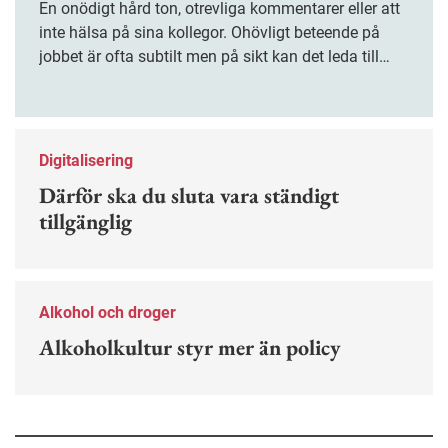
En onödigt hård ton, otrevliga kommentarer eller att
inte hälsa på sina kollegor. Ohövligt beteende på
jobbet är ofta subtilt men på sikt kan det leda till
stress och ohälsa. Nu finns en guide för hur man
kan förebygga ohövligt beteende på jobbet.
Digitalisering
Därför ska du sluta vara ständigt
tillgänglig
Alkohol och droger
Alkoholkultur styr mer än policy