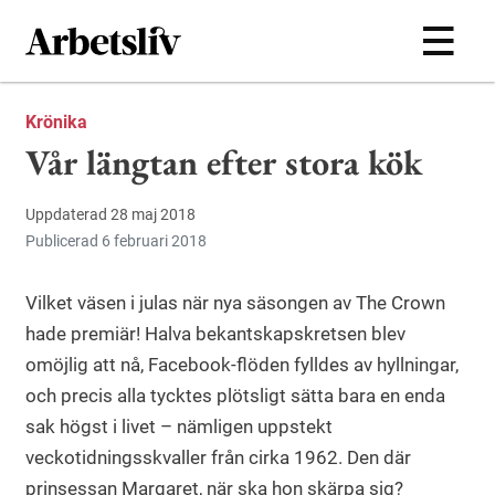
Hoppa till huvudinnehållet
Krönika
Vår längtan efter stora kök
Uppdaterad 28 maj 2018
Publicerad 6 februari 2018
Vilket väsen i julas när nya säsongen av The Crown
hade premiär! Halva bekantskapskretsen blev
omöjlig att nå, Facebook-flöden fylldes av hyllningar,
och precis alla tycktes plötsligt sätta bara en enda
sak högst i livet – nämligen uppstekt
veckotidningsskvaller från cirka 1962. Den där
prinsessan Margaret, när ska hon skärpa sig?