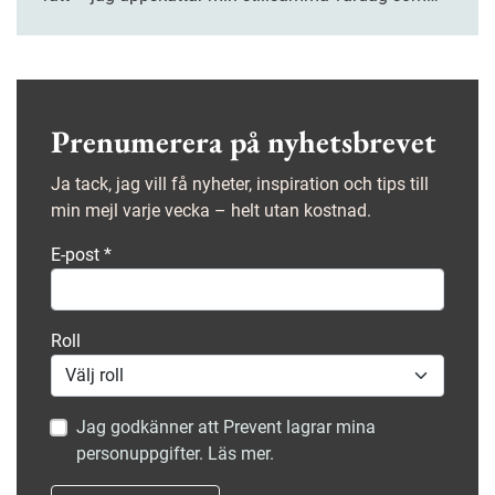
författare och psykolog med mobilspel och
träningspass på lunchen. Men när jag sitter och rör
om i kaffet under ännu ett ensamt trefika, tänker jag
ofrånkomligen på den där forskningsöversikten i
Nature.
Prenumerera på nyhetsbrevet
Ja tack, jag vill få nyheter, inspiration och tips till
min mejl varje vecka – helt utan kostnad.
E-post
*
Roll
Jag godkänner att Prevent lagrar mina
personuppgifter. Läs mer.