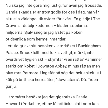
Nu ska jag inte göra mig lustig, för även jag frossade.
Gamla skandaler är tröstgodis för oss i dag, när vår
aktuella världspolitik svider för svårt. En glädje i The
Crown är detaljrikedomen – kläderna, bilarna,
miljöerna. Själv sneglar jag lystet på köken,
otidsenliga som hermelinmantlar.
I ett tidigt avsnitt besöker vi storköket i Buckingham
Palace. Smockfullt med folk, svettigt, mörkt, inte
överdrivet hygieniskt – skymtar vi en råtta? Påminner
starkt om köket i Downton Abbey, minus råttan men
plus mrs Patmore. Ungefär så såg det helt enkelt ut i
kök på brittiska herresäten, "downstairs". Då. Tiden
går ju.
Häromåret besökte jag det gigantiska Castle
Howard i Yorkshire, ett av få brittiska slott som kan