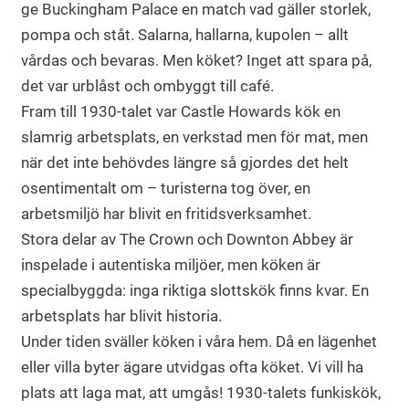
ge Buckingham Palace en match vad gäller storlek,
pompa och ståt. Salarna, hallarna, kupolen – allt
vårdas och bevaras. Men köket? Inget att spara på,
det var urblåst och ombyggt till café.
Fram till 1930-talet var Castle Howards kök en
slamrig arbetsplats, en verkstad men för mat, men
när det inte behövdes längre så gjordes det helt
osentimentalt om – turisterna tog över, en
arbetsmiljö har blivit en fritidsverksamhet.
Stora delar av The Crown och Downton Abbey är
inspelade i autentiska miljöer, men köken är
specialbyggda: inga riktiga slottskök finns kvar. En
arbetsplats har blivit historia.
Under tiden sväller köken i våra hem. Då en lägenhet
eller villa byter ägare utvidgas ofta köket. Vi vill ha
plats att laga mat, att umgås! 1930-talets funkiskök,