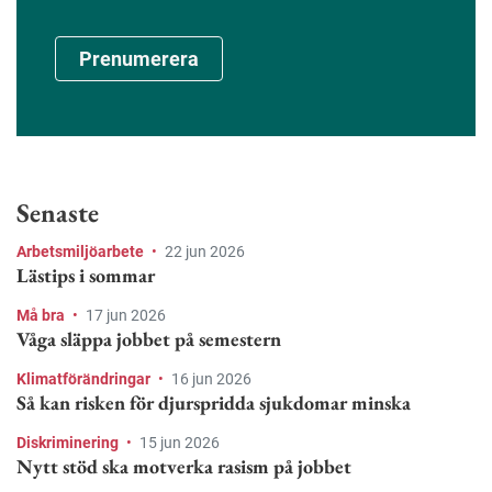
Prenumerera
Senaste
Arbetsmiljöarbete
•
22 jun 2026
Lästips i sommar
Må bra
•
17 jun 2026
Våga släppa jobbet på semestern
Klimatförändringar
•
16 jun 2026
Så kan risken för djurspridda sjukdomar minska
Diskriminering
•
15 jun 2026
Nytt stöd ska motverka rasism på jobbet