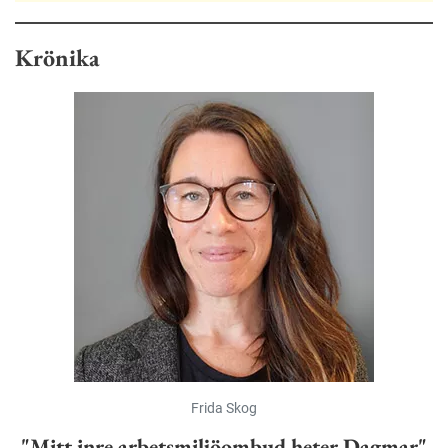
Krönika
Frida Skog
"Mitt inre arbetsmiljöombud heter Dagmar"