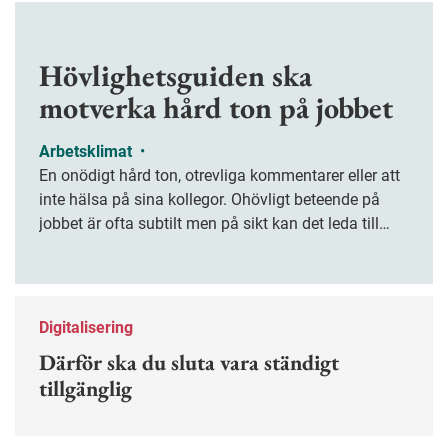
Hövlighetsguiden ska
motverka hård ton på jobbet
Arbetsklimat
•
En onödigt hård ton, otrevliga kommentarer eller att
inte hälsa på sina kollegor. Ohövligt beteende på
jobbet är ofta subtilt men på sikt kan det leda till
stress och ohälsa. Nu finns en guide för hur man
kan förebygga ohövligt beteende på jobbet.
Digitalisering
Därför ska du sluta vara ständigt
tillgänglig