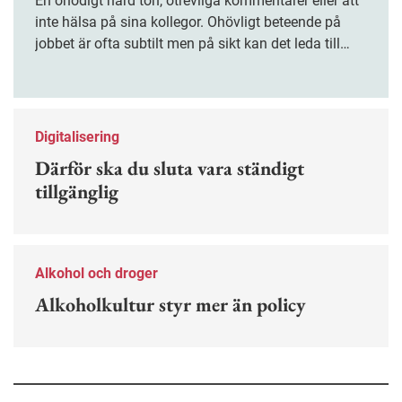
En onödigt hård ton, otrevliga kommentarer eller att
inte hälsa på sina kollegor. Ohövligt beteende på
jobbet är ofta subtilt men på sikt kan det leda till
stress och ohälsa. Nu finns en guide för hur man
kan förebygga ohövligt beteende på jobbet.
Digitalisering
Därför ska du sluta vara ständigt
tillgänglig
Alkohol och droger
Alkoholkultur styr mer än policy