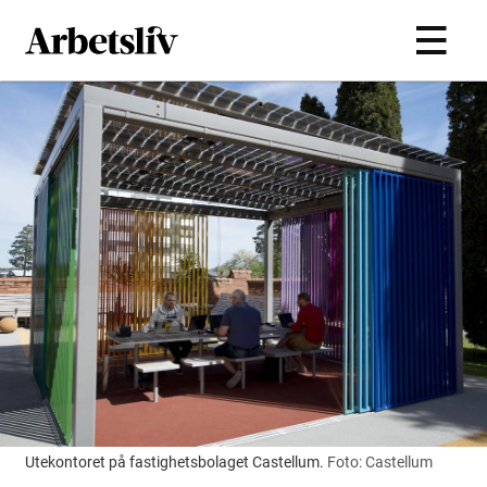
Hoppa till huvudinnehållet
Utekontoret på fastighetsbolaget Castellum.
Foto: Castellum