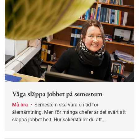
Våga släppa jobbet på semestern
Må bra
•
Semestern ska vara en tid för
återhämtning. Men för många chefer är det svårt att
släppa jobbet helt. Hur säkerställer du att
verksamheten fungerar utan din närvaro – och att
ledigheten verkligen blir ledig? Nyckelordet är