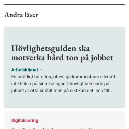
Andra läser
Hövlighetsguiden ska
motverka hård ton på jobbet
Arbetsklimat
•
En onödigt hård ton, otrevliga kommentarer eller att
inte hälsa på sina kollegor. Ohövligt beteende på
jobbet är ofta subtilt men på sikt kan det leda till
stress och ohälsa. Nu finns en guide för hur man
kan förebygga ohövligt beteende på jobbet.
Digitalisering