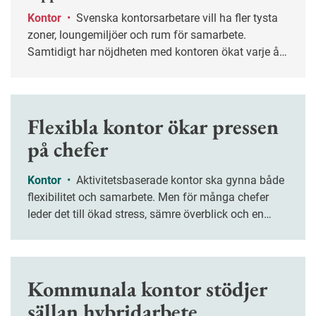
Kontor
•
Svenska kontorsarbetare vill ha fler tysta
zoner, loungemiljöer och rum för samarbete.
Samtidigt har nöjdheten med kontoren ökat varje år
sedan pandemin. Det visar Castellums årliga
enkätundersökning.
Flexibla kontor ökar pressen
på chefer
Kontor
•
Aktivitetsbaserade kontor ska gynna både
flexibilitet och samarbete. Men för många chefer
leder det till ökad stress, sämre överblick och en
splittrad arbetsdag, enligt en studie från Umeå
universitet.
Kommunala kontor stödjer
sällan hybridarbete