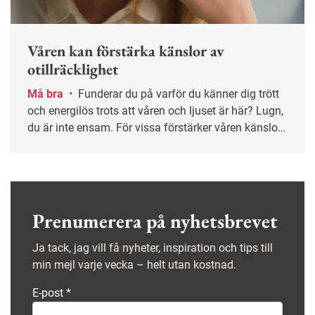
Våren kan förstärka känslor av
otillräcklighet
Må bra
•
Funderar du på varför du känner dig trött
och energilös trots att våren och ljuset är här? Lugn,
du är inte ensam. För vissa förstärker våren känslor
av nedstämdhet och otillräcklighet, enligt
psykologen Dolores Danielsson.
Prenumerera på nyhetsbrevet
Ja tack, jag vill få nyheter, inspiration och tips till
min mejl varje vecka – helt utan kostnad.
E-post
*