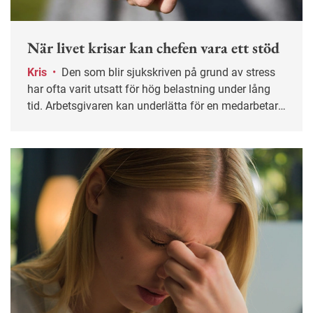
När livet krisar kan chefen vara ett stöd
Kris
•
Den som blir sjukskriven på grund av stress
har ofta varit utsatt för hög belastning under lång
tid. Arbetsgivaren kan underlätta för en medarbetare
genom att anpassa arbetsuppgifter och visa
öppenhet för att prata även om sådant som sker
utanför arbetet.