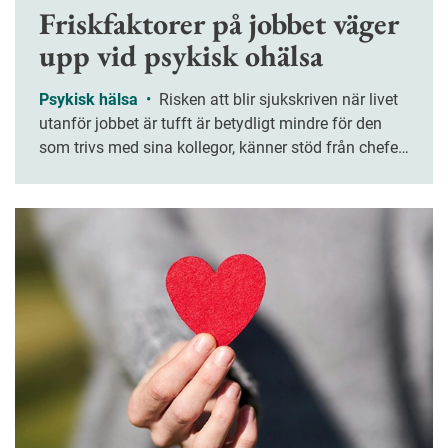
Friskfaktorer på jobbet väger
upp vid psykisk ohälsa
Psykisk hälsa
•
Risken att blir sjukskriven när livet
utanför jobbet är tufft är betydligt mindre för den
som trivs med sina kollegor, känner stöd från chefen
och har en bra balans mellan krav och resurser. Den
som trivs med sina kollegor, känner stöd från chefen
och har en bra balans mellan krav och resurser löper
betydligt mindre risk att bli sjukskriven när livet
utanför jobbet är tufft. Det visar årets upplaga av
Jobbhälsorapporten.