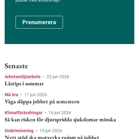
Prenumerera
Senaste
Arbetsmiljöarbete
•
22 jun 2026
Lästips i sommar
Må bra
•
17 jun 2026
Våga släppa jobbet på semestern
Klimatförändringar
•
16 jun 2026
Så kan risken för djurspridda sjukdomar minska
Diskriminering
•
15 jun 2026
Nytt stöd ska motverka rasism på jobbet