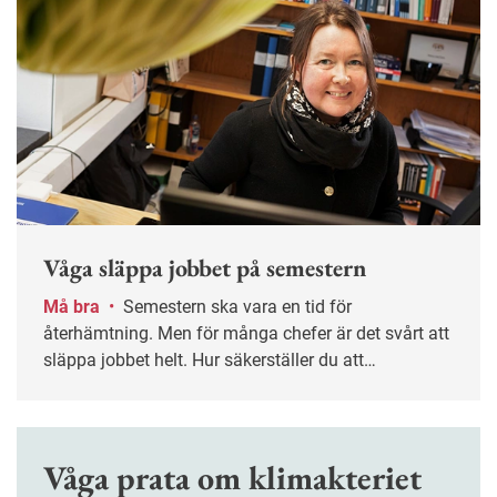
Våga släppa jobbet på semestern
Må bra
•
Semestern ska vara en tid för
återhämtning. Men för många chefer är det svårt att
släppa jobbet helt. Hur säkerställer du att
verksamheten fungerar utan din närvaro – och att
ledigheten verkligen blir ledig? Nyckelordet är
planering.
Våga prata om klimakteriet