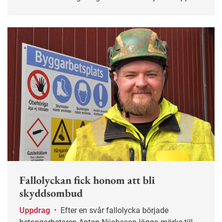
ska bli aktuellt?
Fallolyckan fick honom att bli
skyddsombud
Uppdrag
•
Efter en svår fallolycka började