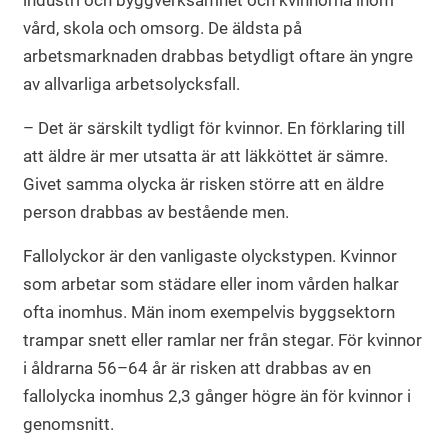
industri och byggverksamhet och kvinnorna inom
vård, skola och omsorg. De äldsta på
arbetsmarknaden drabbas betydligt oftare än yngre
av allvarliga arbetsolycksfall.
– Det är särskilt tydligt för kvinnor. En förklaring till
att äldre är mer utsatta är att läkköttet är sämre.
Givet samma olycka är risken större att en äldre
person drabbas av bestående men.
Fallolyckor är den vanligaste olyckstypen. Kvinnor
som arbetar som städare eller inom vården halkar
ofta inomhus. Män inom exempelvis byggsektorn
trampar snett eller ramlar ner från stegar. För kvinnor
i åldrarna 56–64 år är risken att drabbas av en
fallolycka inomhus 2,3 gånger högre än för kvinnor i
genomsnitt.