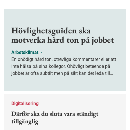
Hövlighetsguiden ska
motverka hård ton på jobbet
Arbetsklimat
•
En onödigt hård ton, otrevliga kommentarer eller att
inte hälsa på sina kollegor. Ohövligt beteende på
jobbet är ofta subtilt men på sikt kan det leda till
stress och ohälsa. Nu finns en guide för hur man
kan förebygga ohövligt beteende på jobbet.
Digitalisering
Därför ska du sluta vara ständigt
tillgänglig