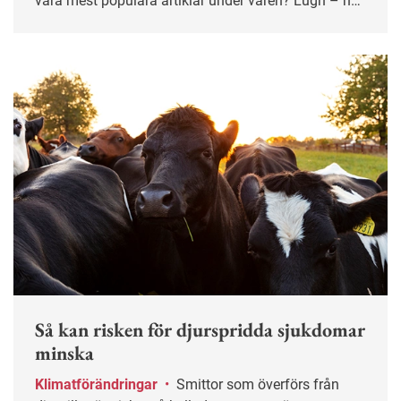
våra mest populära artiklar under våren? Lugn – här
får du chansen igen!
Så kan risken för djurspridda sjukdomar
minska
Klimatförändringar
•
Smittor som överförs från