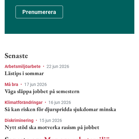
Prenumerera
Senaste
Arbetsmiljöarbete
•
22 jun 2026
Lästips i sommar
Må bra
•
17 jun 2026
Våga släppa jobbet på semestern
Klimatförändringar
•
16 jun 2026
Så kan risken för djurspridda sjukdomar minska
Diskriminering
•
15 jun 2026
Nytt stöd ska motverka rasism på jobbet