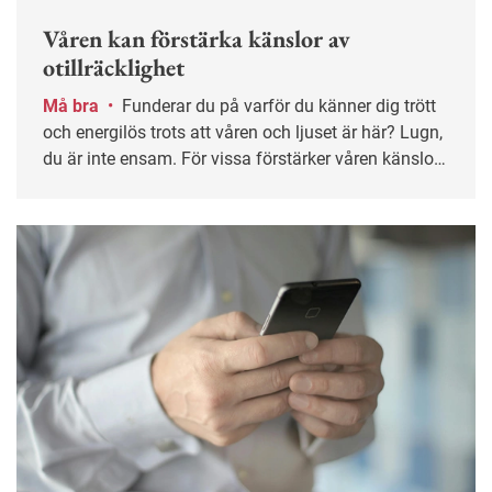
Våren kan förstärka känslor av
otillräcklighet
Må bra
•
Funderar du på varför du känner dig trött
och energilös trots att våren och ljuset är här? Lugn,
du är inte ensam. För vissa förstärker våren känslor
av nedstämdhet och otillräcklighet, enligt
psykologen Dolores Danielsson.