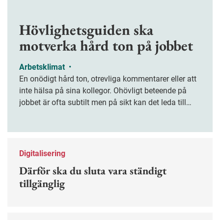
Hövlighetsguiden ska
motverka hård ton på jobbet
Arbetsklimat
•
En onödigt hård ton, otrevliga kommentarer eller att
inte hälsa på sina kollegor. Ohövligt beteende på
jobbet är ofta subtilt men på sikt kan det leda till
stress och ohälsa. Nu finns en guide för hur man
kan förebygga ohövligt beteende på jobbet.
Digitalisering
Därför ska du sluta vara ständigt
tillgänglig