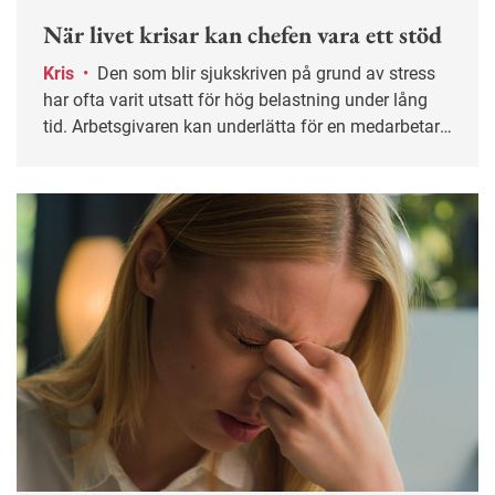
När livet krisar kan chefen vara ett stöd
Kris
•
Den som blir sjukskriven på grund av stress
har ofta varit utsatt för hög belastning under lång
tid. Arbetsgivaren kan underlätta för en medarbetare
genom att anpassa arbetsuppgifter och visa
öppenhet för att prata även om sådant som sker
utanför arbetet.