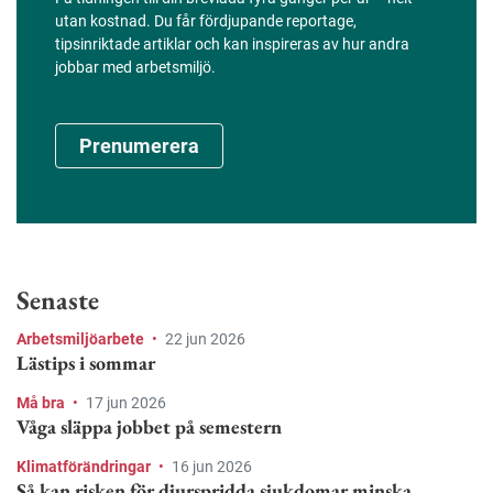
utan kostnad. Du får fördjupande reportage,
tipsinriktade artiklar och kan inspireras av hur andra
jobbar med arbetsmiljö.
Prenumerera
Senaste
Arbetsmiljöarbete
•
22 jun 2026
Lästips i sommar
Må bra
•
17 jun 2026
Våga släppa jobbet på semestern
Klimatförändringar
•
16 jun 2026
Så kan risken för djurspridda sjukdomar minska