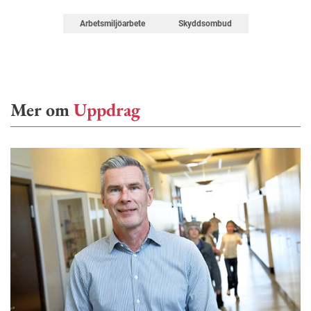
Arbetsmiljöarbete
Skyddsombud
Mer om
Uppdrag