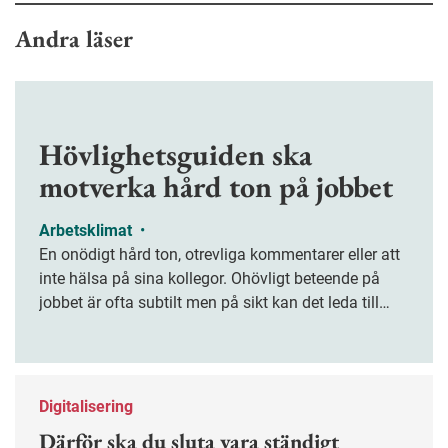
Andra läser
Hövlighetsguiden ska
motverka hård ton på jobbet
Arbetsklimat
•
En onödigt hård ton, otrevliga kommentarer eller att
inte hälsa på sina kollegor. Ohövligt beteende på
jobbet är ofta subtilt men på sikt kan det leda till
stress och ohälsa. Nu finns en guide för hur man
kan förebygga ohövligt beteende på jobbet.
Digitalisering
Därför ska du sluta vara ständigt