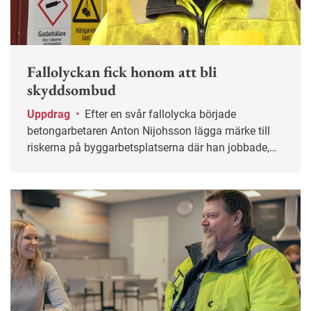
Fallolyckan fick honom att bli
skyddsombud
Uppdrag
•
Efter en svår fallolycka började
betongarbetaren Anton Nijohsson lägga märke till
riskerna på byggarbetsplatserna där han jobbade,
och kort därpå blev han skyddsombud.