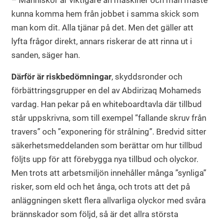
– Människor är viktigare än maskiner och man måste
kunna komma hem från jobbet i samma skick som
man kom dit. Alla tjänar på det. Men det gäller att
lyfta frågor direkt, annars riskerar de att rinna ut i
sanden, säger han.
Därför är riskbedömningar
, skyddsronder och
förbättringsgrupper en del av Abdirizaq Mohameds
vardag. Han pekar på en whiteboardtavla där tillbud
står uppskrivna, som till exempel ”fallande skruv från
travers” och ”exponering för strålning”. Bredvid sitter
säkerhetsmeddelanden som berättar om hur tillbud
följts upp för att förebygga nya tillbud och olyckor.
Men trots att arbetsmiljön innehåller många ”synliga”
risker, som eld och het ånga, och trots att det på
anläggningen skett flera allvarliga olyckor med svåra
brännskador som följd, så är det allra största