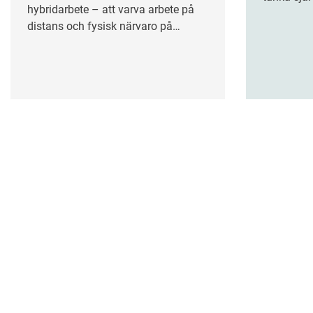
hybridarbete – att varva arbete på
handlar o
distans och fysisk närvaro på
kritiskt t
arbetsplatsen – kräver mer än ett
riskerar a
teknikskifte.
allt fler a