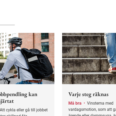
obbpendling kan
Varje steg räknas
järtat
Må bra
•
Vinsterna med
vardagsmotion, som att gå
ärende eller dammsuga, är