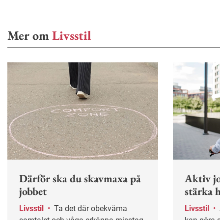
Mer om
Livsstil
Därför ska du skavmaxa på
Aktiv j
jobbet
stärka h
Livsstil
•
Ta det där obekväma
Livsstil
•
Att cykla eller gå till jobbet