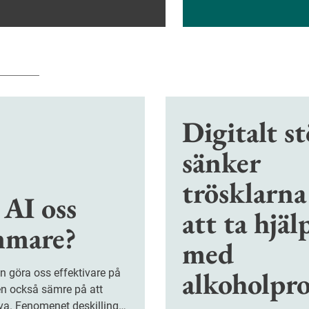
Digitalt s
sänker
trösklarna
 AI oss
att ta hjäl
mare?
med
alkoholpro
en också sämre på att
va. Fenomenet deskilling