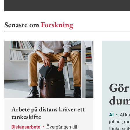
Senaste om
Forskning
Gör
dum
Arbete på distans kräver ett
AI
•
AI kan göra oss effektivare på
tankeskifte
jobbet, m
Distansarbete
•
Övergången till
tänka själ