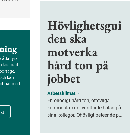
ligheterna
g.
Hövlighetsgui
den ska
ning
motverka
evlåda fyra
hård ton på
an kostnad.
portage,
jobbet
 och kan
 jobbar med
Arbetsklimat
•
En onödigt hård ton, otrevliga
kommentarer eller att inte hälsa på
ra
sina kollegor. Ohövligt beteende på
jobbet är ofta subtilt men på sikt
kan det leda till stress och ohälsa.