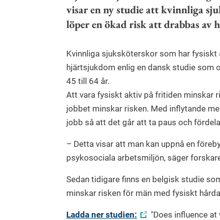
visar en ny studie att kvinnliga sj
löper en ökad risk att drabbas av 
Kvinnliga sjuksköterskor som har fysiskt
hjärtsjukdom enlig en dansk studie som om
45 till 64 år.
Att vara fysiskt aktiv på fritiden minskar
jobbet minskar risken. Med inflytande mena
jobb så att det går att ta paus och förd
– Detta visar att man kan uppnå en föreb
psykosociala arbetsmiljön, säger forskar
Sedan tidigare finns en belgisk studie som
minskar risken för män med fysiskt hårda
Ladda ner studien:
"Does influence at