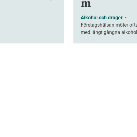
m
m hur problemlösning,
änkande och kreativitet
Alkohol och droger
•
tt försvagas när vi överlåter
Företagshälsan möter oft
rbetsuppgifter åt tekniken.
med långt gångna alkoho
Ett nytt digitalt verktyg ha
testats för att tidigare få
medarbetare med riskbruk