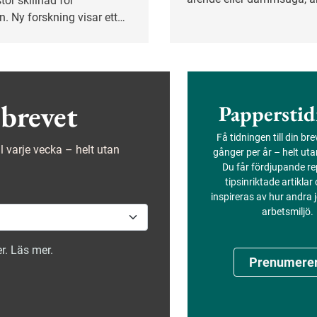
tor skillnad för
man tidigare trott. Se möj
n. Ny forskning visar ett
och gör det som passar di
amband mellan aktiv
och mindre
lkning – även hos
som tränar regelbundet på
brevet
Papperstid
Få tidningen till din br
ejl varje vecka – helt utan
gånger per år – helt ut
Du får fördjupande re
tipsinriktade artiklar
inspireras av hur andra
arbetsmiljö.
r. Läs mer.
Prenumere