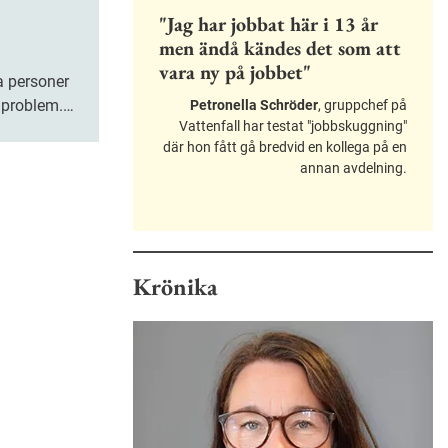
"Jag har jobbat här i 13 år
men ändå kändes det som att
vara ny på jobbet"
a personer
lproblem.
Petronella Schröder
, gruppchef på
Vattenfall har testat "jobbskuggning"
r nu
där hon fått gå bredvid en kollega på en
nga upp
annan avdelning.
.
Krönika