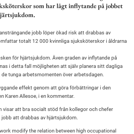
uksköterskor som har lågt inflytande på jobbet
hjärtsjukdom.
 ansträngande jobb löper ökad risk att drabbas av
fattar totalt 12 000 kvinnliga sjuksköterskor i åldrarna
 risken för hjärtsjukdom. Även graden av inflytande på
s i detta fall möjligheten att själv planera sitt dagliga
ela de tunga arbetsmomenten över arbetsdagen.
yggande effekt genom att göra förbättringar i den
en Karen Allesoe, i en kommentar.
 visar att bra socialt stöd från kollegor och chefer
 jobb att drabbas av hjärtsjukdom.
 work modify the relation between high occupational