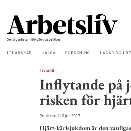
Hoppa till huvudinnehållet
Ger dig arbetsmiljökollen du behöver
LEDARSKAP
HÄLSA
FORSKNING
LAGAR OCH R
Livsstil
Inflytande på 
risken för hjä
Publicerad 13 juli 2017
Hjärt-kärlsjukdom är den vanligas