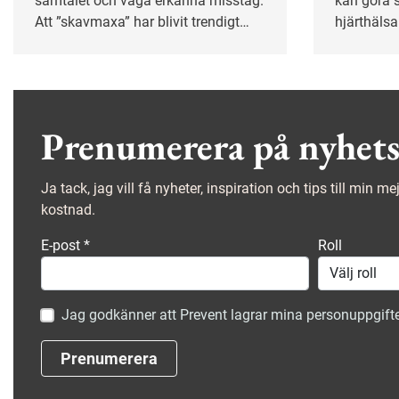
samtalet och våga erkänna misstag.
kan göra s
Att ”skavmaxa” har blivit trendigt
hjärthälsa
och psykologen Björn Hedensjö
tydligt s
förklarar varför vi bör utsätta oss för
pendling 
mer obehag på jobbet.
åderförka
personer 
fritiden.
Prenumerera på nyhets
Ja tack, jag vill få nyheter, inspiration och tips till min m
kostnad.
E-post
*
Roll
Jag godkänner att Prevent lagrar mina personuppgifte
Prenumerera