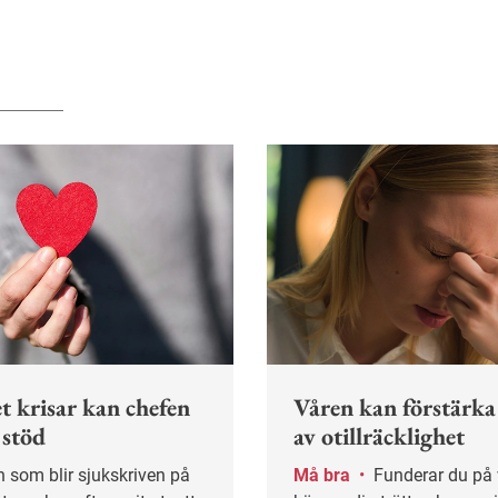
t krisar kan chefen
Våren kan förstärka
 stöd
av otillräcklighet
Må bra
•
Funderar du på varför du