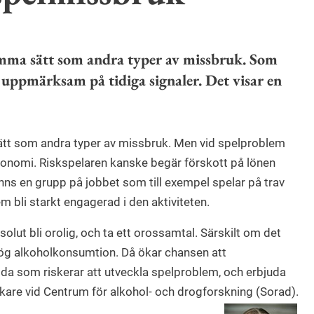
amma sätt som andra typer av missbruk. Som
a uppmärksam på tidiga signaler. Det visar en
ätt som andra typer av missbruk. Men vid spelproblem
 ekonomi. Riskspelaren kanske begär förskott på lönen
finns en grupp på jobbet som till exempel spelar på trav
 bli starkt engagerad i den aktiviteten.
lut bli orolig, och ta ett orossamtal. Särskilt om det
 hög alkoholkonsumtion. Då ökar chansen att
lda som riskerar att utveckla spelproblem, och erbjuda
skare vid Centrum för alkohol- och drogforskning (Sorad).