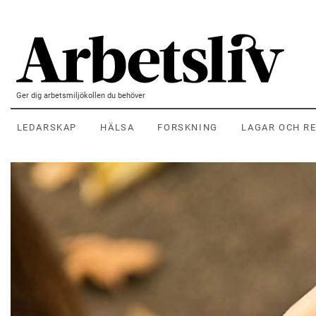
Hoppa till huvudinnehållet
Ger dig arbetsmiljökollen du behöver
LEDARSKAP
HÄLSA
FORSKNING
LAGAR OCH R