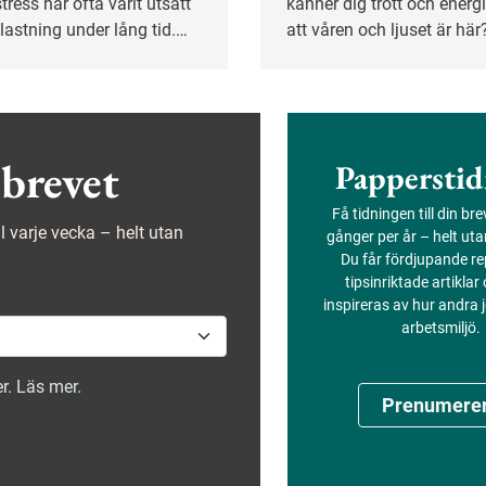
tress har ofta varit utsatt
känner dig trött och energi
lastning under lång tid.
att våren och ljuset är hä
ren kan underlätta för en
är inte ensam. För vissa f
re genom att anpassa
våren känslor av nedstäm
gifter och visa öppenhet
otillräcklighet, enligt psy
rata även om sådant som
Dolores Danielsson.
ör arbetet.
brevet
Papperstid
Få tidningen till din br
ejl varje vecka – helt utan
gånger per år – helt ut
Du får fördjupande re
tipsinriktade artiklar
inspireras av hur andra
arbetsmiljö.
r. Läs mer.
Prenumere