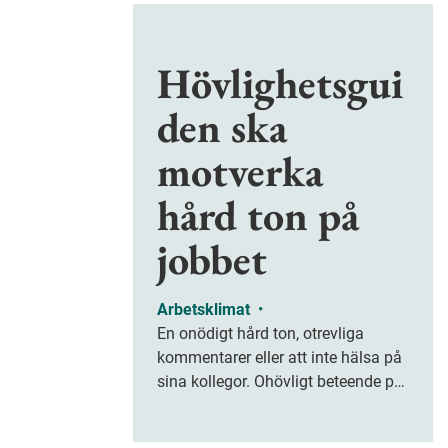
Hövlighetsgui
den ska
motverka
hård ton på
jobbet
Arbetsklimat
•
En onödigt hård ton, otrevliga
kommentarer eller att inte hälsa på
sina kollegor. Ohövligt beteende på
jobbet är ofta subtilt men på sikt
kan det leda till stress och ohälsa.