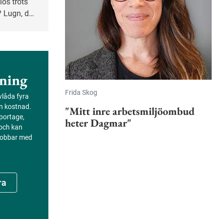
lös trots
r? Lugn, du
örstärker
dhet och
kologen
ning
Frida Skog
evlåda fyra
an kostnad.
"Mitt inre arbetsmiljöombud
portage,
heter Dagmar"
 och kan
 jobbar med
ra