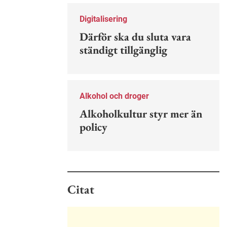
Nu finns en guide för hur man kan
förebygga ohövligt beteende på
Digitalisering
jobbet.
Därför ska du sluta vara
ständigt tillgänglig
Alkohol och droger
Alkoholkultur styr mer än
policy
Citat