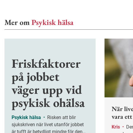
Mer om
Psykisk hälsa
Friskfaktorer
på jobbet
väger upp vid
psykisk ohälsa
När live
vara ett
Psykisk hälsa
•
Risken att blir
sjukskriven när livet utanför jobbet
Kris
•
Den som blir sjukskriven på
är tufft är betydligt mindre för den