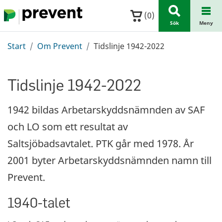
Hoppa till huvudinnehållet
(
0
)
Sök
Meny
Start
Om Prevent
Tidslinje 1942-2022
Tidslinje 1942-2022
1942 bildas Arbetarskyddsnämnden av SAF
och LO som ett resultat av
Saltsjöbadsavtalet. PTK går med 1978. År
2001 byter Arbetarskyddsnämnden namn till
Prevent.
1940-talet