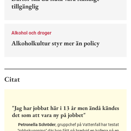
tillgänglig
Alkohol och droger
Alkoholkultur styr mer än policy
Citat
"Jag har jobbat här i 13 år men ändå kändes
det som att vara ny på jobbet"
Petronella Schröder
, gruppchef på Vattenfall har testat
"jobbskuggning" där hon fått gå bredvid en kollega på en