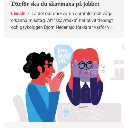
Därför ska du skavmaxa på jobbet
Livsstil
•
Ta det där obekväma samtalet och våga
erkänna misstag. Att ”skavmaxa” har blivit trendigt
och psykologen Björn Hedensjö förklarar varför vi
bör utsätta oss för mer obehag på jobbet.