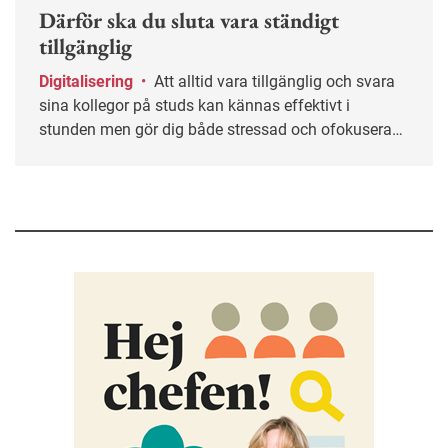
Därför ska du sluta vara ständigt
tillgänglig
Digitalisering
•
Att alltid vara tillgänglig och svara
sina kollegor på studs kan kännas effektivt i
stunden men gör dig både stressad och ofokuserad.
Ofta helt i onödan. Här får du tips på hur du kan
sätta gränser och skapa ett mer hållbart sätt att vara
tillgänglig på jobbet.