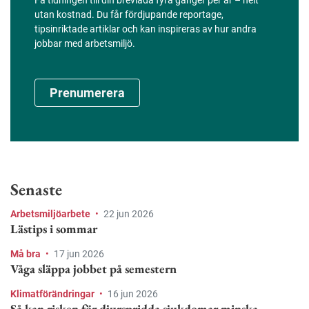
utan kostnad. Du får fördjupande reportage,
tipsinriktade artiklar och kan inspireras av hur andra
jobbar med arbetsmiljö.
Prenumerera
Senaste
Arbetsmiljöarbete
•
22 jun 2026
Lästips i sommar
Må bra
•
17 jun 2026
Våga släppa jobbet på semestern
Klimatförändringar
•
16 jun 2026
Så kan risken för djurspridda sjukdomar minska