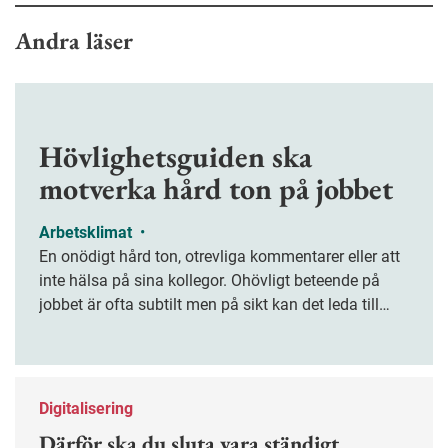
Andra läser
Hövlighetsguiden ska
motverka hård ton på jobbet
Arbetsklimat
•
En onödigt hård ton, otrevliga kommentarer eller att
inte hälsa på sina kollegor. Ohövligt beteende på
jobbet är ofta subtilt men på sikt kan det leda till
stress och ohälsa. Nu finns en guide för hur man
kan förebygga ohövligt beteende på jobbet.
Digitalisering
Därför ska du sluta vara ständigt