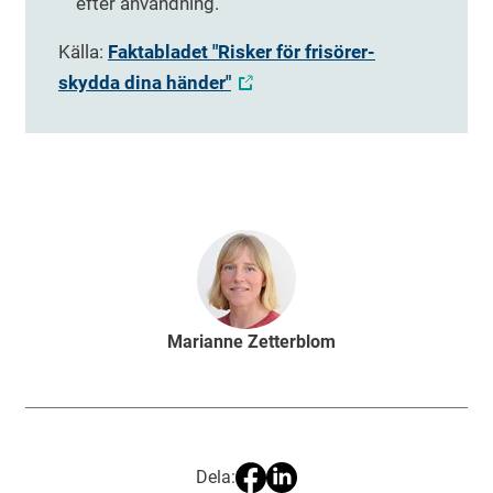
efter användning.
Källa:
Faktabladet "Risker för frisörer-
skydda dina händer"
Marianne Zetterblom
Dela: