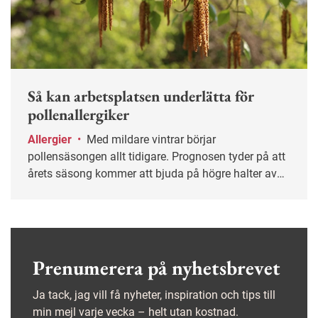
Så kan arbetsplatsen underlätta för
pollenallergiker
Allergier
•
Med mildare vintrar börjar
pollensäsongen allt tidigare. Prognosen tyder på att
årets säsong kommer att bjuda på högre halter av
björkpollen än tidigare. Alla arbetsplatser behöver
tänka igenom vad de kan göra för att underlätta för
pollenallergiker på jobbet, säger Liselott Florén på
Astma- och allergiförbundet.
Prenumerera på nyhetsbrevet
Ja tack, jag vill få nyheter, inspiration och tips till
min mejl varje vecka – helt utan kostnad.