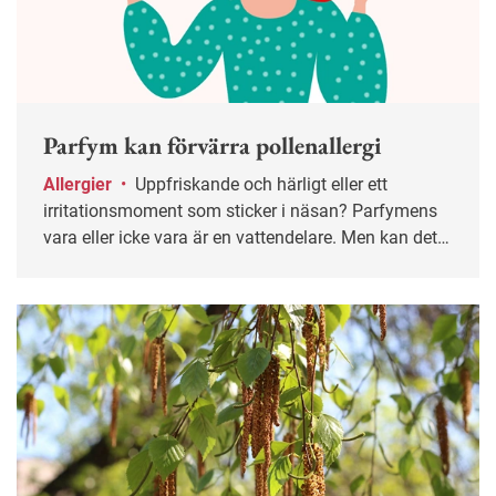
Parfym kan förvärra pollenallergi
Allergier
•
Uppfriskande och härligt eller ett
irritationsmoment som sticker i näsan? Parfymens
vara eller icke vara är en vattendelare. Men kan det
rent av bli ett arbetsmiljöproblem? Vi frågade
Liselott Florén på Astma- och allergiförbundet.