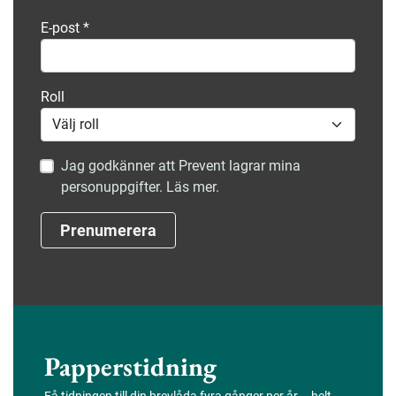
E-post
*
Roll
Jag godkänner att Prevent lagrar mina
personuppgifter. Läs mer.
Prenumerera
Papperstidning
Få tidningen till din brevlåda fyra gånger per år – helt