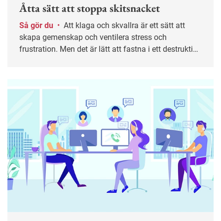
Åtta sätt att stoppa skitsnacket
Så gör du
•
Att klaga och skvallra är ett sätt att
skapa gemenskap och ventilera stress och
frustration. Men det är lätt att fastna i ett destruktivt
mönster. I längden kan det leda till sämre trivsel,
lägre produktivitet och i värsta fall kränkningar. Här
är tips till både medarbetare och chefer för att bryta
spiralen.