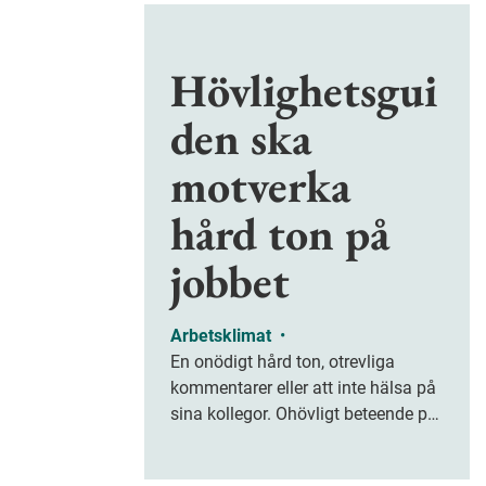
Hövlighetsgui
den ska
motverka
hård ton på
jobbet
Arbetsklimat
•
En onödigt hård ton, otrevliga
kommentarer eller att inte hälsa på
sina kollegor. Ohövligt beteende på
jobbet är ofta subtilt men på sikt
kan det leda till stress och ohälsa.