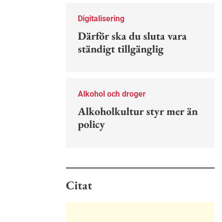
Nu finns en guide för hur man kan
förebygga ohövligt beteende på
Digitalisering
jobbet.
Därför ska du sluta vara
ständigt tillgänglig
Alkohol och droger
Alkoholkultur styr mer än
policy
Citat