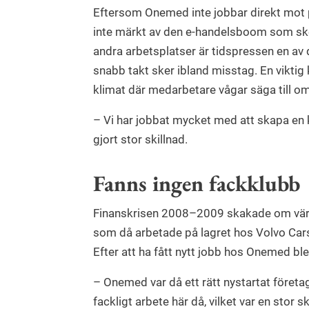
Eftersom Onemed inte jobbar direkt mot 
inte märkt av den e-handelsboom som sk
andra arbetsplatser är tidspressen en av 
snabb takt sker ibland misstag. En viktig 
klimat där medarbetare vågar säga till om
– Vi har jobbat mycket med att skapa en ku
gjort stor skillnad.
Fanns ingen fackklubb
Finanskrisen 2008–2009 skakade om värl
som då arbetade på lagret hos Volvo Cars
Efter att ha fått nytt jobb hos Onemed ble
– Onemed var då ett rätt nystartat företa
fackligt arbete här då, vilket var en stor 