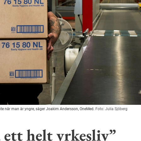
llt inte när man är yngre, säger Joakim Andersson, OneMed.
Foto: Julia Sjöberg
ett helt yrkesliv”