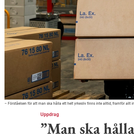
– Förståelsen för att man ska hålla ett helt yrkesliv finns inte alltid, framför a
Uppdrag
”Man ska hålla 