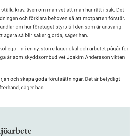
 ställa krav, även om man vet att man har rätt i sak. Det
sledningen och förklara behoven så att motparten förstår.
andlar om hur företaget styrs till den som är ansvarig.
 agera så blir saker gjorda, säger han.
llegor in i en ny, större lagerlokal och arbetet pågår för
r många år som skyddsombud vet Joakim Andersson vikten
örjan och skapa goda förutsättningar. Det är betydligt
i efterhand, säger han.
ljöarbete