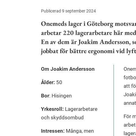
Publicerad 9 september 2024
Onemeds lager i Göteborg motsvara
arbetar 220 lagerarbetare här med
En av dem är Joakim Andersson, 
jobbat för bättre ergonomi vid ly
Om Joakim Andersson
Oneme
fotbo
Ålder:
50
att f
Joak
Bor
: Hisingen
annat
Yrkesroll:
Lagerarbetare
För m
och skyddsombud
arbet
Intressen:
Många, men
lage