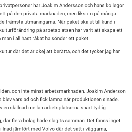
privatpersoner har Joakim Andersson och hans kollegor
ett på den privata marknaden, men liksom på många
de främsta utmaningarna. När paket ska ut till kund i
kulturförändring på arbetsplatsen har varit att skapa ett
 man i all hast råkat ha sönder ett paket.
ltur där det är okej att berätta, och det tycker jag har
den, och inte minst arbetsmarknaden. Joakim Anderson
 blev varslad och fick lämna när produktionen sinade.
v en skillnad mellan arbetsplatserna snart tydlig.
g, där flera bolag hade slagits samman. Det fanns inget
skillnad jämfört med Volvo där det satt i väggarna,