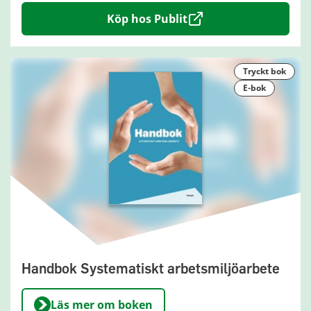
Köp hos Publit
tryckt bok
e-bok
Handbok Systematiskt arbetsmiljöarbete
Läs mer om boken