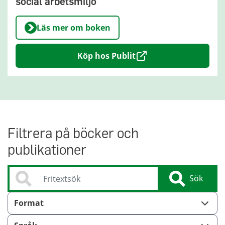
social arbetsmiljö
Läs mer om boken
Köp hos Publit
Filtrera på böcker och
publikationer
Sök
Sök
Format