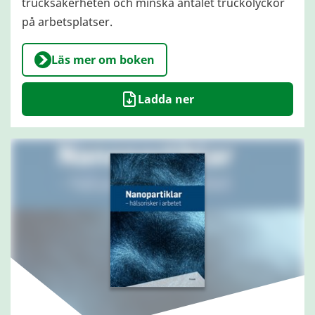
trucksäkerheten och minska antalet truckolyckor
på arbetsplatser.
Läs mer om boken
Ladda ner