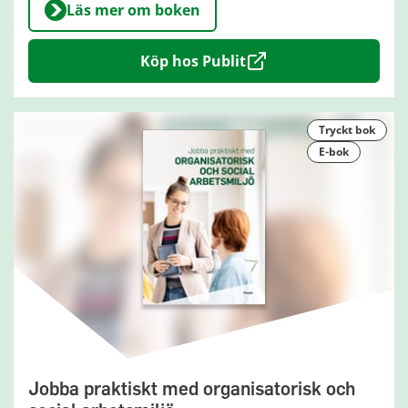
Läs mer om boken
Köp hos Publit
tryckt bok
e-bok
Jobba praktiskt med organisatorisk och