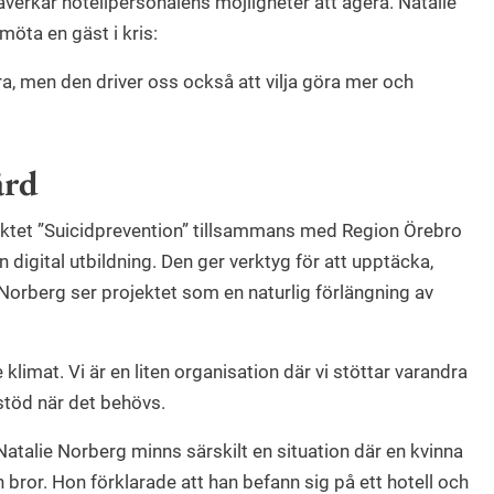
åverkar hotellpersonalens möjligheter att agera. Natalie
möta en gäst i kris:
a, men den driver oss också att vilja göra mer och
ård
jektet ”Suicidprevention” tillsammans med Region Örebro
n digital utbildning. Den ger verktyg för att upptäcka,
 Norberg ser projektet som en naturlig förlängning av
klimat. Vi är en liten organisation där vi stöttar varandra
stöd när det behövs.
Natalie Norberg minns särskilt en situation där en kvinna
in bror. Hon förklarade att han befann sig på ett hotell och