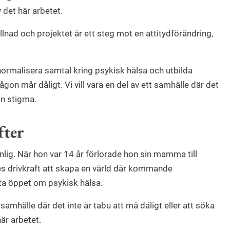
det här arbetet.
llnad och projektet är ett steg mot en attitydförändring,
normalisera samtal kring psykisk hälsa och utbilda
ågon mår dåligt. Vi vill vara en del av ett samhälle där det
an stigma.
fter
nlig. När hon var 14 år förlorade hon sin mamma till
s drivkraft att skapa en värld där kommande
ata öppet om psykisk hälsa.
 samhälle där det inte är tabu att må dåligt eller att söka
här arbetet.