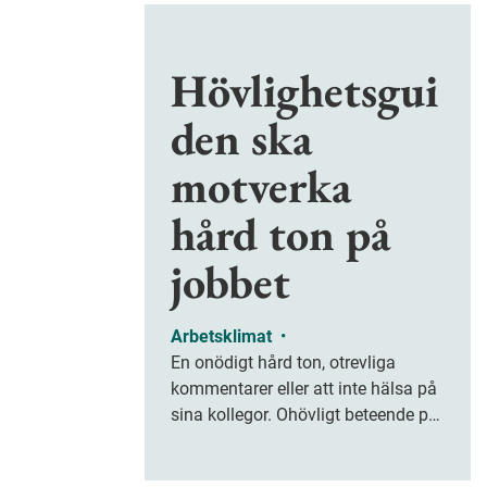
Hövlighetsgui
den ska
motverka
hård ton på
jobbet
Arbetsklimat
•
En onödigt hård ton, otrevliga
kommentarer eller att inte hälsa på
sina kollegor. Ohövligt beteende på
jobbet är ofta subtilt men på sikt
kan det leda till stress och ohälsa.