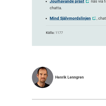
Jourhavande präst
nås via 
chatta.
Mind Självmordslinjen
, cha
Källa:
1177
Henrik Lenngren