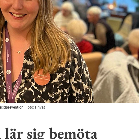
uicidprevention.
Foto: Privat
 lär sig bemöta