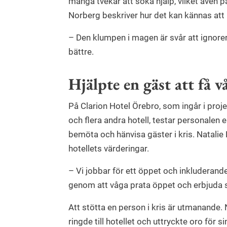
många tvekar att söka hjälp, vilket även p
Norberg beskriver hur det kan kännas att 
– Den klumpen i magen är svår att ignorer
bättre.
Hjälpte en gäst att få v
På Clarion Hotel Örebro, som ingår i pro
och flera andra hotell, testar personalen e
bemöta och hänvisa gäster i kris. Natalie
hotellets värderingar.
– Vi jobbar för ett öppet och inkluderande 
genom att våga prata öppet och erbjuda 
Att stötta en person i kris är utmanande. 
ringde till hotellet och uttryckte oro för s