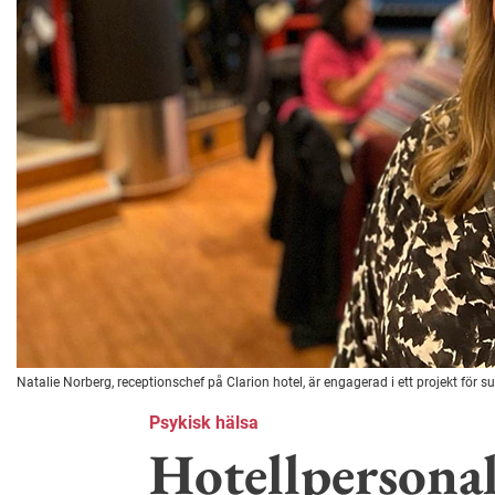
Natalie Norberg, receptionschef på Clarion hotel, är engagerad i ett projekt för s
Psykisk hälsa
Hotellpersonal