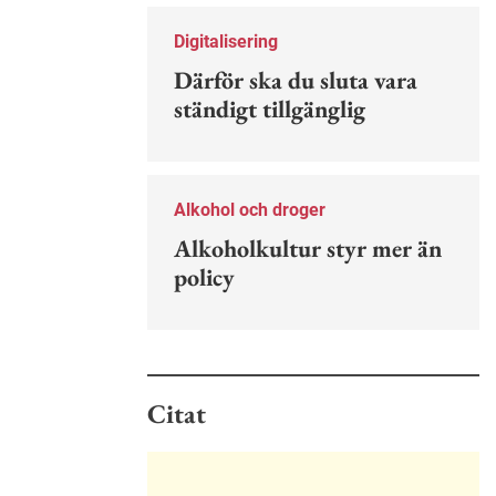
Nu finns en guide för hur man kan
förebygga ohövligt beteende på
Digitalisering
jobbet.
Därför ska du sluta vara
ständigt tillgänglig
Alkohol och droger
Alkoholkultur styr mer än
policy
Citat