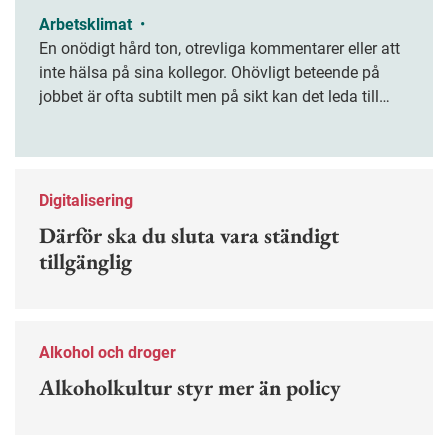
Arbetsklimat
•
En onödigt hård ton, otrevliga kommentarer eller att
inte hälsa på sina kollegor. Ohövligt beteende på
jobbet är ofta subtilt men på sikt kan det leda till
stress och ohälsa. Nu finns en guide för hur man
kan förebygga ohövligt beteende på jobbet.
Digitalisering
Därför ska du sluta vara ständigt
tillgänglig
Alkohol och droger
Alkoholkultur styr mer än policy