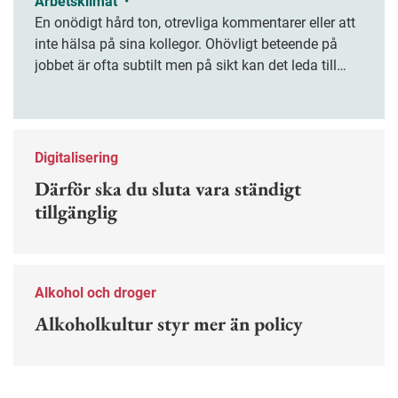
Arbetsklimat
•
En onödigt hård ton, otrevliga kommentarer eller att
inte hälsa på sina kollegor. Ohövligt beteende på
jobbet är ofta subtilt men på sikt kan det leda till
stress och ohälsa. Nu finns en guide för hur man
kan förebygga ohövligt beteende på jobbet.
Digitalisering
Därför ska du sluta vara ständigt
tillgänglig
Alkohol och droger
Alkoholkultur styr mer än policy