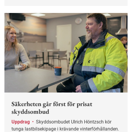
och kort därpå blev han skyddsombud.
Säkerheten går först för prisat
skyddsombud
Uppdrag
•
Skyddsombudet Ulrich Höntzsch kör
tunga lastbilsekipage i krävande vinterförhållanden.