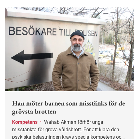
Han möter barnen som misstänks för de
grövsta brotten
Kompetens
•
Wahab Akman förhör unga
misstänkta för grova våldsbrott. För att klara den
psykiska belastningen krävs specialkompetens och