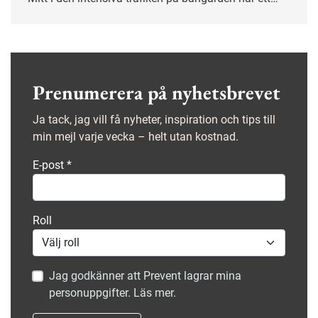
gemensamt säkerhetsarbete tagit form som gett
tydliga resultat. På kort tid har de säkra beteendena
mer än fördubblats.
Prenumerera på nyhetsbrevet
Ja tack, jag vill få nyheter, inspiration och tips till
min mejl varje vecka – helt utan kostnad.
E-post
*
Roll
Jag godkänner att Prevent lagrar mina
personuppgifter. Läs mer.