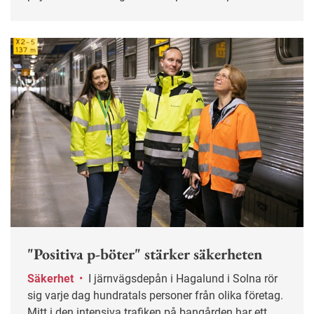
stöd från kollegor.
"Positiva p-böter" stärker säkerheten
Säkerhet
•
I järnvägsdepån i Hagalund i Solna rör
sig varje dag hundratals personer från olika företag.
Mitt i den intensiva trafiken på bangården har ett