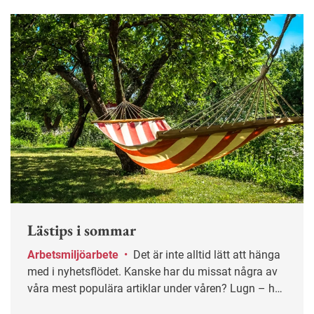
Lästips i sommar
Arbetsmiljöarbete
•
Det är inte alltid lätt att hänga
med i nyhetsflödet. Kanske har du missat några av
våra mest populära artiklar under våren? Lugn – här
får du chansen igen!