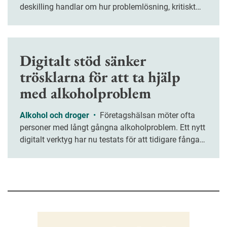
deskilling handlar om hur problemlösning, kritiskt
tänkande och kreativitet riskerar att försvagas när vi
överlåter allt fler arbetsuppgifter åt tekniken.
Digitalt stöd sänker
trösklarna för att ta hjälp
med alkoholproblem
Alkohol och droger
•
Företagshälsan möter ofta
personer med långt gångna alkoholproblem. Ett nytt
digitalt verktyg har nu testats för att tidigare fånga
upp medarbetare med riskbruk.