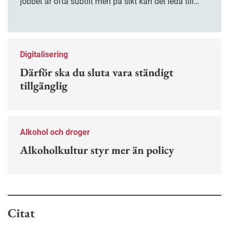
jobbet är ofta subtilt men på sikt kan det leda till
stress och ohälsa. Nu finns en guide för hur man
kan förebygga ohövligt beteende på jobbet.
Digitalisering
Därför ska du sluta vara ständigt
tillgänglig
Alkohol och droger
Alkoholkultur styr mer än policy
Citat