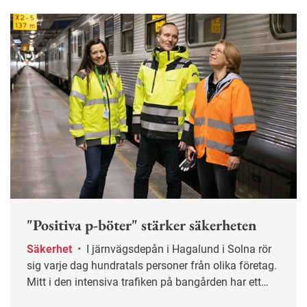
"Positiva p-böter" stärker säkerheten
Säkerhet
•
I järnvägsdepån i Hagalund i Solna rör
sig varje dag hundratals personer från olika företag.
Mitt i den intensiva trafiken på bangården har ett
gemensamt säkerhetsarbete tagit form som gett