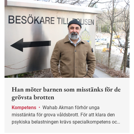
Han möter barnen som misstänks för de
grövsta brotten
Kompetens
•
Wahab Akman förhör unga
misstänkta för grova våldsbrott. För att klara den
psykiska belastningen krävs specialkompetens och
stöd från kollegor.