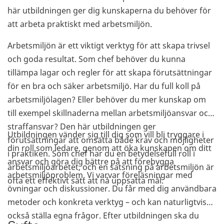
här utbildningen ger dig kunskaperna du behöver för
att arbeta praktiskt med arbetsmiljön.
Arbetsmiljön är ett viktigt verktyg för att skapa trivsel
och goda resultat. Som chef behöver du kunna
tillämpa lagar och regler för att skapa förutsättningar
för en bra och säker arbetsmiljö. Har du full koll på
arbetsmiljölagen? Eller behöver du mer kunskap om
till exempel skillnaderna mellan arbetsmiljöansvar och
straffansvar? Den här utbildningen ger
Utbildningen vänder sig till dig som vill bli tryggare i
förutsättningar att omsätta både krav och möjligheter
din roll som ledare, genom att öka kunskapen om ditt
i praktiken. Som chef har du en betydelsefull roll i
ansvar och göra dig bättre på att förebygga
arbetsmiljöarbetet, och en satsning på arbetsmiljön är
arbetsmiljöproblem. Vi varvar föreläsningar med
ofta ett effektivt sätt att nå uppsatta mål.
övningar och diskussioner. Du får med dig användbara
metoder och konkreta verktyg – och kan naturligtvis
också ställa egna frågor. Efter utbildningen ska du