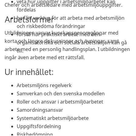
veta hur uppgifter i arbetsmiljöarbetet kan
Chefer och arbetsledare med arbetsmiljöuppgifter.
fördelas
Arbetsformer
ha fått verktyg för att arbeta med arbetsmiljön
och riskbedöma förändringar
Utbildningen varvar kunskapsgenomgångar med
förstå hur praktiskt arbete med den
korta och längre diskussioner och övningar, samt
organisatoriska och sociala arbetsmiljön kan gå
arbete med en personlig handlingsplan. I utbildningen
till.
ingår även arbete med ett rättsfall.
Ur innehållet:
Arbetsmiljöns regelverk
Samverkan och den svenska modellen
Roller och ansvar i arbetsmiljöarbetet
Samordningsansvar
Systematiskt arbetsmiljöarbete
Uppgiftsfördelning
Riskbedömning