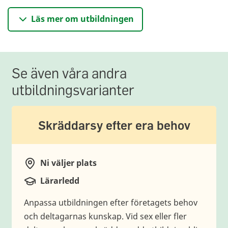
Organisatorisk och social arbetsmiljö
Läs mer om utbildningen
Arbetsbelastning
Förändringar i verksamheten
Kränkande särbehandling
Hälsofrämjande arbetsmiljöarbete
Se även våra andra
Mål för organisatorisk och social arbetsmiljö
utbildningsvarianter
Skräddarsy efter era behov
Ni väljer plats
Plats
Lärarledd
Typ av utbildning
Anpassa utbildningen efter företagets behov
och deltagarnas kunskap. Vid sex eller fler