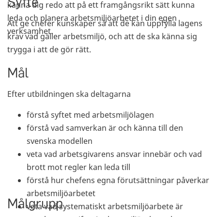
Syfte
känna dig redo att på ett framgångsrikt sätt kunna
leda och planera arbetsmiljöarbetet i din egen
Att ge chefer kunskaper så att de kan uppfylla lagens
verksamhet.
krav vad gäller arbetsmiljö, och att de ska känna sig
trygga i att de gör rätt.
Mål
Efter utbildningen ska deltagarna
förstå syftet med arbetsmiljölagen
förstå vad samverkan är och känna till den
svenska modellen
veta vad arbetsgivarens ansvar innebär och vad
brott mot regler kan leda till
förstå hur chefens egna förutsättningar påverkar
arbetsmiljöarbetet
Målgrupp
veta vad systematiskt arbetsmiljöarbete är