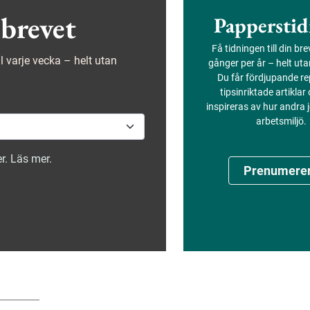
brevet
Papperstid
Få tidningen till din br
ejl varje vecka – helt utan
gånger per år – helt ut
Du får fördjupande re
tipsinriktade artiklar
inspireras av hur andra
arbetsmiljö.
r. Läs mer.
Prenumere