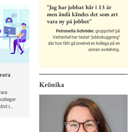
"Jag har jobbat här i 13 år
men ändå kändes det som att
vara ny på jobbet"
Petronella Schröder
, gruppchef på
Vattenfall har testat "jobbskuggning"
där hon fått gå bredvid en kollega på en
annan avdelning.
vara
Krönika
kollegor
ivt i
 stressad
 i onödan.
kan sätta