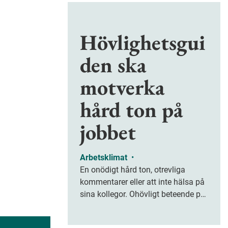
Hövlighetsgui
den ska
motverka
hård ton på
jobbet
Arbetsklimat
•
En onödigt hård ton, otrevliga
kommentarer eller att inte hälsa på
sina kollegor. Ohövligt beteende på
jobbet är ofta subtilt men på sikt
kan det leda till stress och ohälsa.