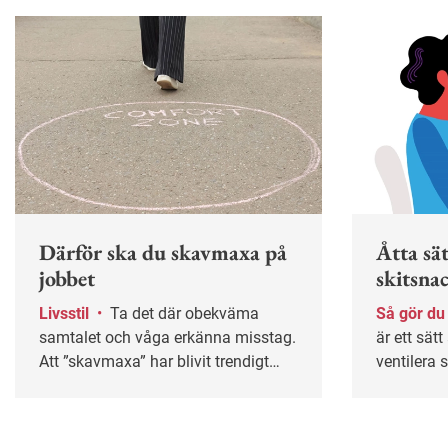
Därför ska du skavmaxa på
Åtta sät
jobbet
skitsna
Livsstil
•
Ta det där obekväma
Så gör d
samtalet och våga erkänna misstag.
är ett sät
Att ”skavmaxa” har blivit trendigt
ventilera 
och psykologen Björn Hedensjö
det är lätt
förklarar varför vi bör utsätta oss för
mönster. I
mer obehag på jobbet.
sämre triv