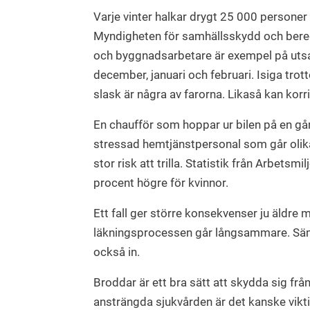
Varje vinter halkar drygt 25 000 personer s
Myndigheten för samhällsskydd och bered
och byggnadsarbetare är exempel på utsatt
december, januari och februari. Isiga trot
slask är några av farorna. Likaså kan korri
En chaufför som hoppar ur bilen på en gå
stressad hemtjänstpersonal som går olika
stor risk att trilla. Statistik från Arbetsmi
procent högre för kvinnor.
Ett fall ger större konsekvenser ju äldre ma
läkningsprocessen går långsammare. Säm
också in.
Broddar är ett bra sätt att skydda sig fr
ansträngda sjukvården är det kanske vikt