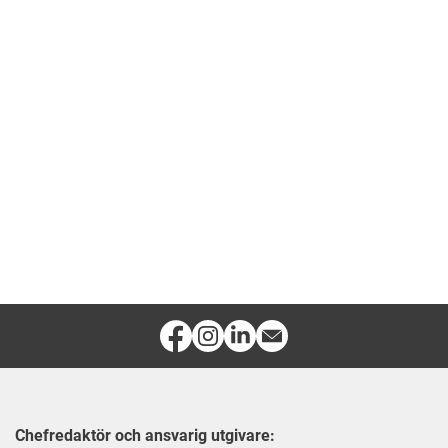
ll kränkningar. Här är tips
gränser och skapa ett mer
medarbetare och chefer för
sätt att vara tillgänglig på
piralen.
Chefredaktör och ansvarig utgivare: