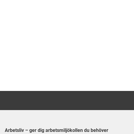
i värsta fa
till både 
att bryta s
Arbetsliv – ger dig arbetsmiljökollen du behöver