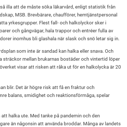
å illa att de måste söka läkarvård, enligt statistik från
skap, MSB. Brevbärare, chaufförer, hemtjänstpersonal
a yrkesgrupper. Flest fall- och halkolyckor sker i
toarer och gångvägar, hala trappor och entréer fulla av
dorer inomhus bli glashala när slask och snö letar sig in.
rdsplan som inte är sandad kan halka eller snava. Och
 sträckor mellan brukarnas bostäder och vintertid löper
ljöverket visar att risken att råka ut för en halkolycka är 20
n blir. Det är högre risk att få en fraktur och
re balans, smidighet och reaktionsförmåga, spelar
ån att halka ute. Med tanke på pandemin och den
igare än någonsin att använda broddar. Många av landets