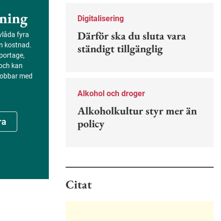
Nu finns en guide för hur man kan
ning
förebygga ohövligt beteende på
Digitalisering
jobbet.
Därför ska du sluta vara
evlåda fyra
an kostnad.
ständigt tillgänglig
portage,
 och kan
 jobbar med
Alkohol och droger
Alkoholkultur styr mer än
policy
ra
Citat