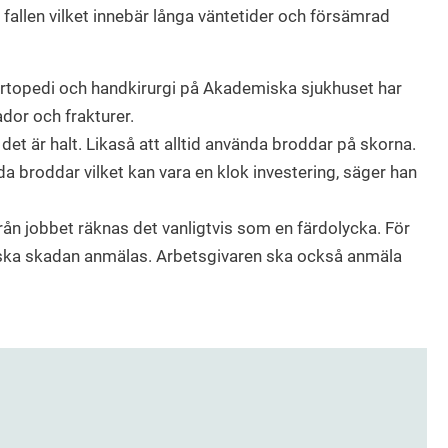
 fallen vilket innebär långa väntetider och försämrad
ortopedi och handkirurgi på Akademiska sjukhuset har
ador och frakturer.
 det är halt. Likaså att alltid använda broddar på skorna.
 broddar vilket kan vara en klok investering, säger han
från jobbet räknas det vanligtvis som en färdolycka. För
n ska skadan anmälas. Arbetsgivaren ska också anmäla