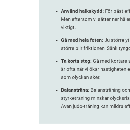
Använd halkskydd:
För bäst ef
Men eftersom vi sätter ner hälen
viktigt.
Gå med hela foten:
Ju större y
större blir friktionen. Sänk tyn
Ta korta steg:
Gå med kortare s
är ofta när vi ökar hastigheten el
som olyckan sker.
Balansträna:
Balansträning och
styrketräning minskar olycksrisk
Även judo-träning kan mildra eff