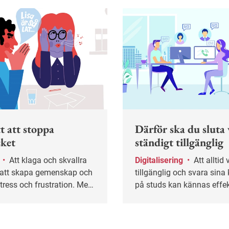
t att stoppa
Därför ska du sluta 
cket
ständigt tillgänglig
u
•
Att klaga och skvallra
Digitalisering
•
Att alltid vara
t att skapa gemenskap och
tillgänglig och svara sina 
stress och frustration. Men
på studs kan kännas effekt
 att fastna i ett destruktivt
stunden men gör dig både
 längden kan det leda till
och ofokuserad. Ofta helt
sel, lägre produktivitet och
Här får du tips på hur du 