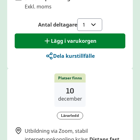
Exkl. moms
Antal deltagare
Lägg i varukorgen
Dela kurstillfälle
Platser finns
10
december
Lärarledd
Utbildning via Zoom, stabil
internetuppkoppling krävs
Distans fast