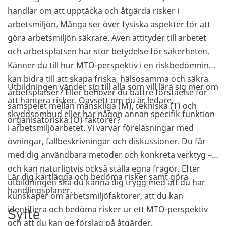
handlar om att upptäcka och åtgärda risker i
arbetsmiljön. Många ser över fysiska aspekter för att
göra arbetsmiljön säkrare. Även attityder till arbetet
och arbetsplatsen har stor betydelse för säkerheten.
Känner du till hur MTO-perspektiv i en riskbedömning
kan bidra till att skapa friska, hälsosamma och säkra
Utbildningen vänder sig till alla som vill lära sig mer om
arbetsplatser? Eller behöver du bättre förståelse för
att hantera risker. Oavsett om du är ledare,
samspelet mellan mänskliga (M), tekniska (T) och
skyddsombud eller har någon annan specifik funktion
organisatoriska (O) faktorer?
i arbetsmiljöarbetet. Vi varvar föreläsningar med
övningar, fallbeskrivningar och diskussioner. Du får
med dig användbara metoder och konkreta verktyg –
och kan naturligtvis också ställa egna frågor. Efter
Lär dig kartlägga och bedöma risker samt göra
utbildningen ska du känna dig trygg med att du har
handlingsplaner.
kunskaper om arbetsmiljöfaktorer, att du kan
identifiera och bedöma risker ur ett MTO-perspektiv
Syfte
och att du kan ge förslag på åtgärder.