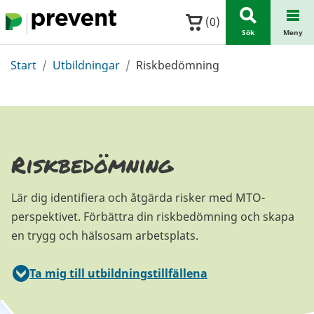
Hoppa till huvudinnehållet
(
0
)
Sök
Meny
Start
Utbildningar
Riskbedömning
Riskbedömning
Lär dig identifiera och åtgärda risker med MTO-
perspektivet. Förbättra din riskbedömning och skapa
en trygg och hälsosam arbetsplats.
Ta mig till utbildningstillfällena