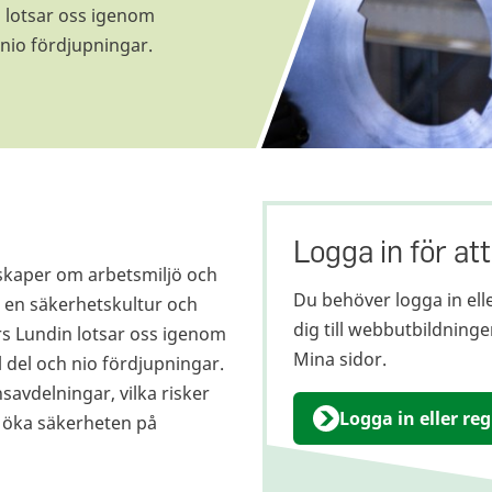
n lotsar oss igenom
 nio fördjupningar.
Logga in för att
kaper om arbetsmiljö och
Du behöver logga in elle
l en säkerhetskultur och
dig till webbutbildningen
rs Lundin lotsar oss igenom
Mina sidor.
 del och nio fördjupningar.
savdelningar, vilka risker
Logga in eller re
t öka säkerheten på