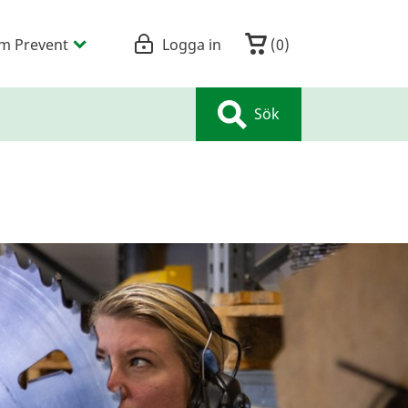
m Prevent
Logga in
(
0
)
Sök