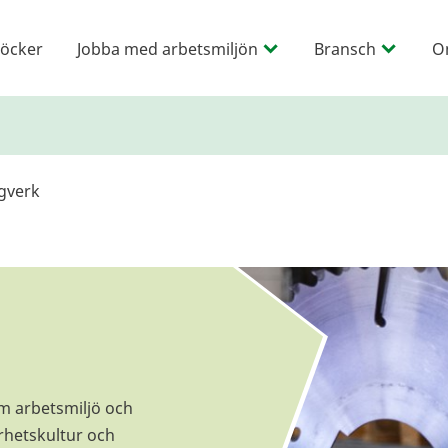
öcker
Jobba med arbetsmiljön
Bransch
O
gverk
 arbetsmiljö och
erhetskultur och