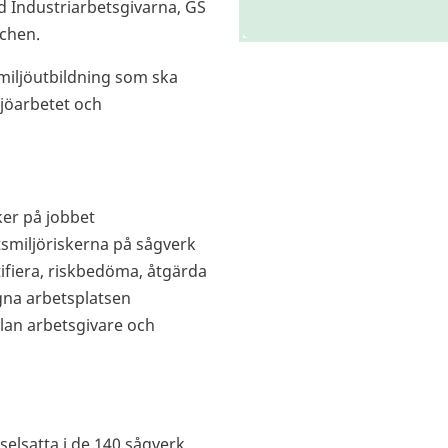
 Industriarbetsgivarna, GS
chen.
miljöutbildning som ska
ljöarbetet och
ker på jobbet
tsmiljöriskerna på sågverk
tifiera, riskbedöma, åtgärda
egna arbetsplatsen
lan arbetsgivare och
lsatta i de 140 sågverk