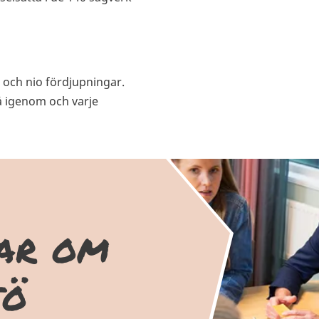
 och nio fördjupningar.
å igenom och varje
gar om
jö