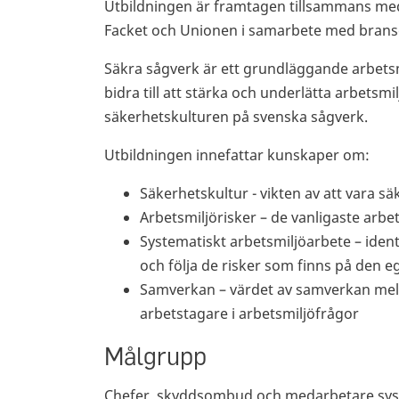
Utbildningen är framtagen tillsammans med
Facket och Unionen i samarbete med brans
Säkra sågverk är ett grundläggande arbets
bidra till att stärka och underlätta arbetsmi
säkerhetskulturen på svenska sågverk.
Utbildningen innefattar kunskaper om:
Säkerhetskultur - vikten av att vara sä
Arbetsmiljörisker – de vanligaste arbe
Systematiskt arbetsmiljöarbete – iden
och följa de risker som finns på den 
Samverkan – värdet av samverkan mel
arbetstagare i arbetsmiljöfrågor
Målgrupp
Chefer, skyddsombud och medarbetare sysse