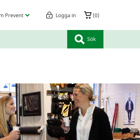
m Prevent
Logga in
(
0
)
Sök