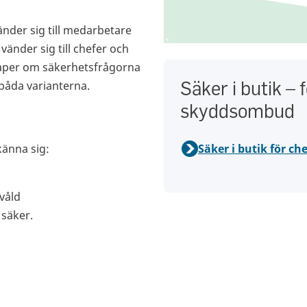
änder sig till medarbetare
änder sig till chefer och
per om säkerhetsfrågorna
Säker i butik – 
l båda varianterna.
skyddsombud
känna sig:
Säker i butik för c
 våld
 säker.