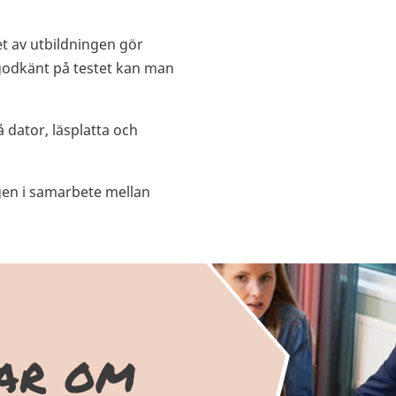
et av utbildningen gör
godkänt på testet kan man
 dator, läsplatta och
gen i samarbete mellan
gar om