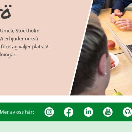
jö
 i Umeå, Stockholm,
Vi erbjuder också
öretag väljer plats. Vi
dningar.
Mer av oss här: