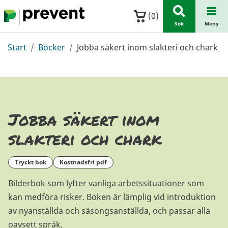
Hoppa till huvudinnehållet
(
0
)
Sök
Meny
Start
Böcker
Jobba säkert inom slakteri och chark
Jobba säkert inom
slakteri och chark
tryckt bok
kostnadsfri pdf
Bilderbok som lyfter vanliga arbetssituationer som
kan medföra risker. Boken är lämplig vid introduktion
av nyanställda och säsongsanställda, och passar alla
oavsett språk.