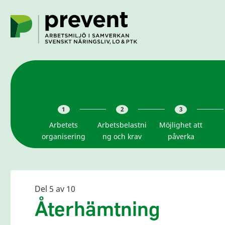
Hoppa till huvudinnehållet
1
2
3
Arbetets
Arbetsbelastni
Möjlighet att
organisering
ng och krav
påverka
Del 5 av 10
Återhämtning