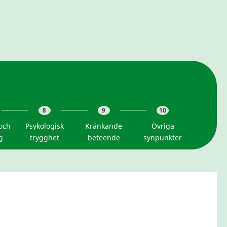
8
9
10
och
Psykologisk
Kränkande
Övriga
g
trygghet
beteende
synpunkter