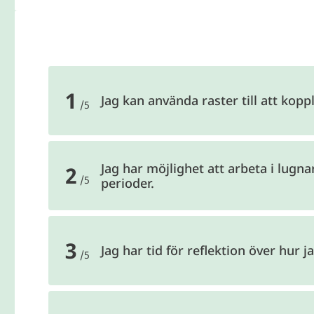
Fråga 1 av 5
1
Jag kan använda raster till att koppl
/5
Fråga 2 av 5
Jag har möjlighet att arbeta i lugna
2
/5
perioder.
Fråga 3 av 5
3
Jag har tid för reflektion över hur j
/5