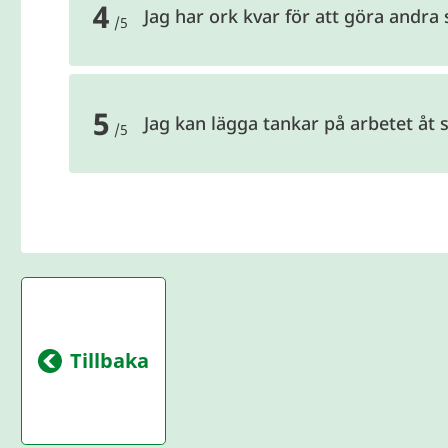
Fråga 4 av 5
4
Jag har ork kvar för att göra andra 
/5
Fråga 5 av 5
5
Jag kan lägga tankar på arbetet åt s
/5
Tillbaka