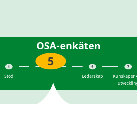
OSA-enkäten
Återhämtning
5
4
6
7
Stöd
Ledarskap
Kunskaper 
utvecklin