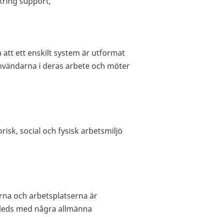
kring support,
 att ett enskilt system är utformat
nvändarna i deras arbete och möter
isk, social och fysisk arbetsmiljö
erna och arbetsplatserna är
leds med några allmänna