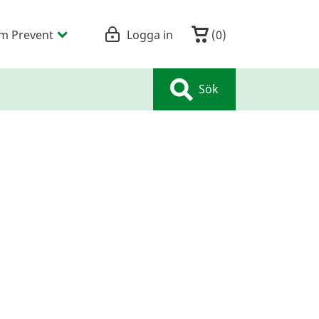
m Prevent
Logga in
(
0
)
Sök