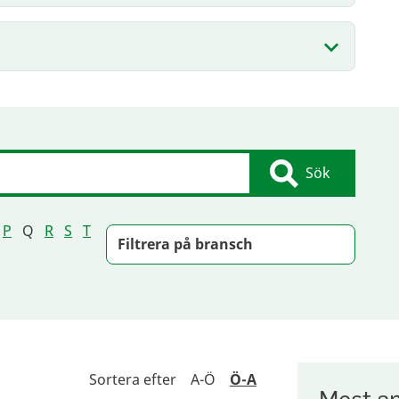
Sök
P
Q
R
S
T
Filtrera på bransch
Sortera efter
A-Ö
Ö-A
Mest an