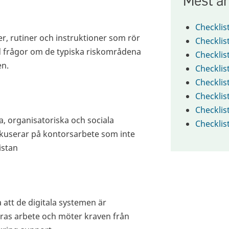
Checklis
, rutiner och instruktioner som rör
Checklis
ed frågor om de typiska riskområdena
Checklis
en.
Checklis
Checkli
Checklis
Checkli
a, organisatoriska och sociala
Checklis
okuserar på kontorsarbete som inte
istan
 att de digitala systemen är
eras arbete och möter kraven från