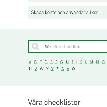
Skapa konto och användarvillkor
Sök
A
B
C
D
E
F
G
H
I
J
K
L
M
N
O
U
V
W
X
Y
Z
Å
Ä
Ö
Våra checklistor