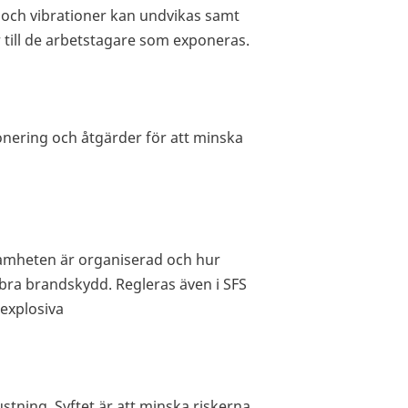
r och vibrationer kan undvikas samt
till de arbetstagare som exponeras.
onering och åtgärder för att minska
samheten är organiserad och hur
t bra brandskydd. Regleras även i SFS
explosiva
stning. Syftet är att minska riskerna