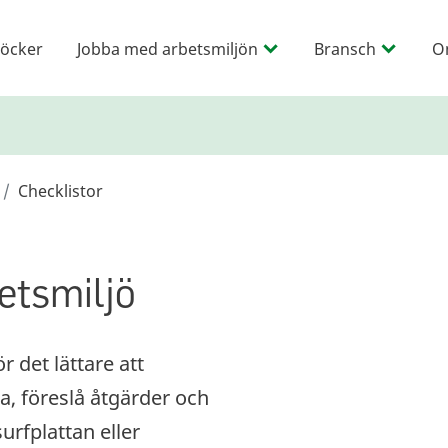
öcker
Jobba med arbetsmiljön
Bransch
O
Checklistor
etsmiljö
r det lättare att
, föreslå åtgärder och
surfplattan eller