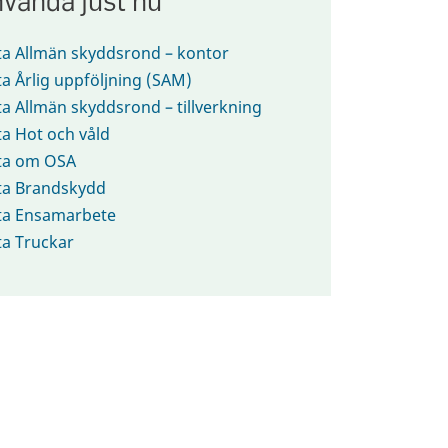
ta Allmän skyddsrond – kontor
ta Årlig uppföljning (SAM)
ta Allmän skyddsrond – tillverkning
ta Hot och våld
sta om OSA
ta Brandskydd
sta Ensamarbete
ta Truckar