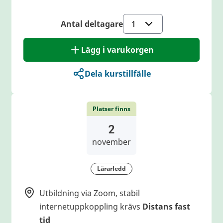
Antal deltagare
Lägg i varukorgen
Dela kurstillfälle
Platser finns
2
november
Lärarledd
Utbildning via Zoom, stabil
internetuppkoppling krävs
Distans fast
tid