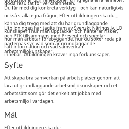
diskussioner och reflektioner kring egna erfarenheter.
goda resultat för verksamheten.
Du får med dig konkreta verktyg – och kan naturligtvis
också ställa egna frågor. Efter utbildningen ska du
känna dig trygg med att du har grundläggande
Utbildningen har tagits fram av Svenskt Näringsliv, LO
kunskaper i hur man upptäcker och hanterar risker,
och PTK tillsammans med Prevent och speglar
hur man arbetar förebyggande, hur du söker reda på
parternas syn vad som är grundläggande
rätt information och vad samverkan
arbetsmiljökunskaper.
innebär. Utbildningen kräver inga förkunskaper.
Syfte
Att skapa bra samverkan på arbetsplatser genom att
lära ut grundläggande arbetsmiljökunskaper och ett
arbetssätt som gör det enkelt att jobba med
arbetsmiljö i vardagen.
Mål
Efter utbildningen ska du: