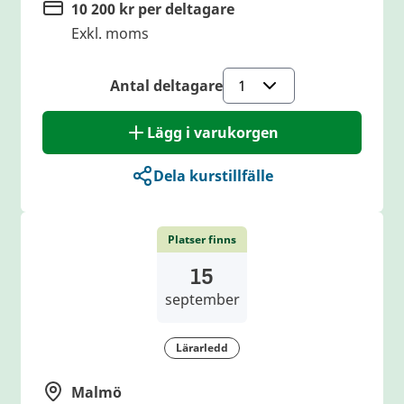
10 200 kr per deltagare
Exkl. moms
Antal deltagare
Lägg i varukorgen
Dela kurstillfälle
Platser finns
15
september
Lärarledd
Malmö