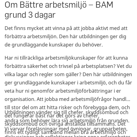
Om Bättre arbetsmiljö − BAM
grund 3 dagar
Det finns mycket att vinna på att jobba aktivt med att
förbättra arbetsmiljön. Den här utbildningen ger dig
de grundläggande kunskaper du behöver.
Har ni tillräckliga arbetsmiljökunskaper för att kunna
förbättra säkerhet och trivsel på arbetsplatsen? Vet du
vilka lagar och regler som gäller? Den här utbildningen
ger grundläggande kunskaper i arbetsmiljö, och du får
veta hur ni genomför arbetsmiljöförbättringar i er
organisation. Att jobba med arbetsmiljöfrågor handlar
till stor del om att hitta risker och förebygga dem, och
Utbildningen vänder sig till chefer, skyddsombud och
det fungerar bäst när det görs av chefer,
andra som behöver lära sig arbetsmiljö från grunden.
skyddsombud och övriga anställda tillsammans. Det
Vi varvar föreläsningar med övningar, grupparbeten,
finns ett tydligt samband mellan bra arbetsmiljö och