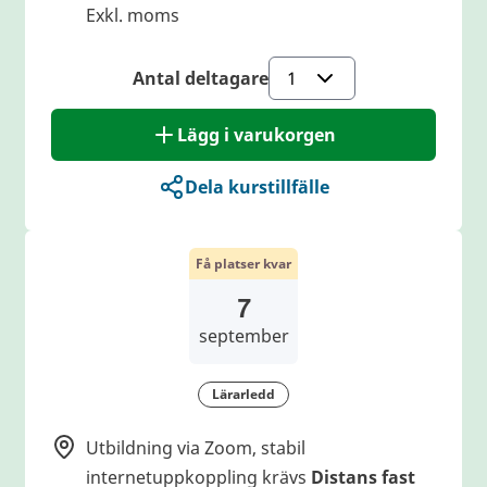
Exkl. moms
Antal deltagare
Lägg i varukorgen
Dela kurstillfälle
Få platser kvar
7
september
Lärarledd
Utbildning via Zoom, stabil
internetuppkoppling krävs
Distans fast