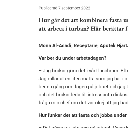
Publicerad 7 september 2022
Hur går det att kombinera fasta u
att arbeta i turban? Här berättar 
Mona Al-Asadi, Receptarie, Apotek Hjärta
Var ber du under arbetsdagen?
– Jag brukar göra det i vårt lunchrum. Efte
Jag rullar ut en liten matta som jag har i 
ber en gång om dagen på jobbet och jag ä
och det brukar leda till intressanta diskus
fråga min chef om det var okej att jag bad
Hur funkar det att fasta och jobba unde
– Det påverkar inte mig på jobbet. Vissa ka