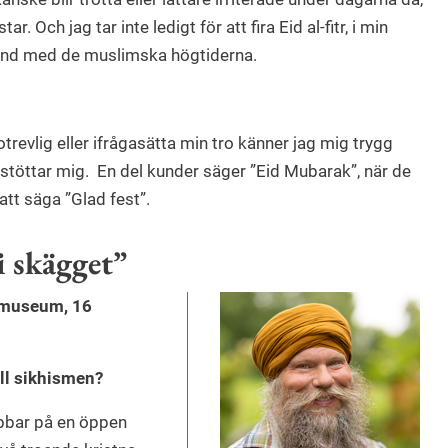
 Och jag tar inte ledigt för att fira Eid al-fitr, i min
mband med de muslimska högtiderna.
 otrevlig eller ifrågasätta min tro känner jag mig trygg
stöttar mig. En del kunder säger ”Eid Mubarak”, när de
att säga ”Glad fest”.
i skägget”
e museum, 16
ill sikhismen?
obbar på en öppen