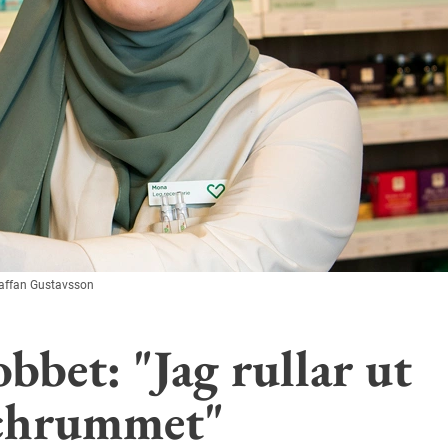
taffan Gustavsson
bbet: "Jag rullar ut
nchrummet"