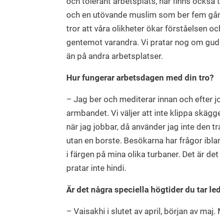
och tolerant arbetsplats, här finns också 
och en utövande muslim som ber fem gå
tror att våra olikheter ökar förståelsen o
gentemot varandra. Vi pratar nog om gud
än på andra arbetsplatser.
Hur fungerar arbetsdagen med din tro?
– Jag ber och mediterar innan och efter 
armbandet. Vi väljer att inte klippa skägge
när jag jobbar, då använder jag inte den 
utan en borste. Besökarna har frågor ibla
i färgen på mina olika turbaner. Det är det
pratar inte hindi.
Är det några speciella högtider du tar le
– Vaisakhi i slutet av april, början av maj