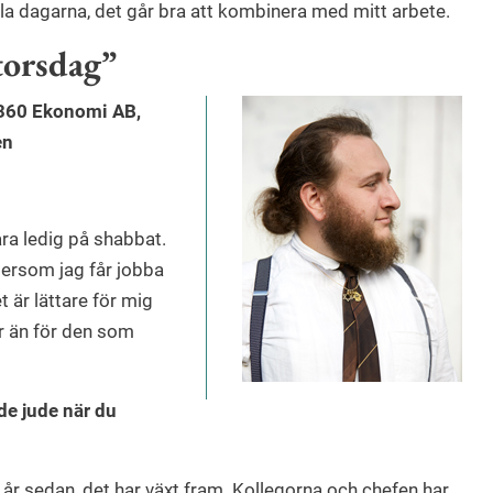
la dagarna, det går bra att kombinera med mitt arbete.
 torsdag”
M360 Ekonomi AB,
en
ara ledig på shabbat.
tersom jag får jobba
 är lättare för mig
r än för den som
de jude när du
a år sedan, det har växt fram. Kollegorna och chefen har