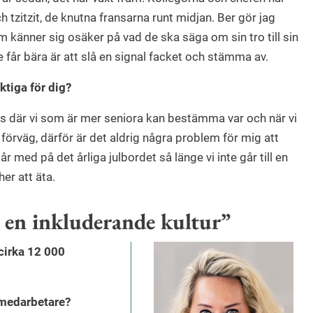
ch tzitzit, de knutna fransarna runt midjan. Ber gör jag
om känner sig osäker på vad de ska säga om sin tro till sin
e får bära är att slå en signal facket och stämma av.
ktiga för dig?
ts där vi som är mer seniora kan bestämma var och när vi
 förväg, därför är det aldrig några problem för mig att
år med på det årliga julbordet så länge vi inte går till en
her att äta.
 en inkluderande kultur”
cirka 12 000
e medarbetare?