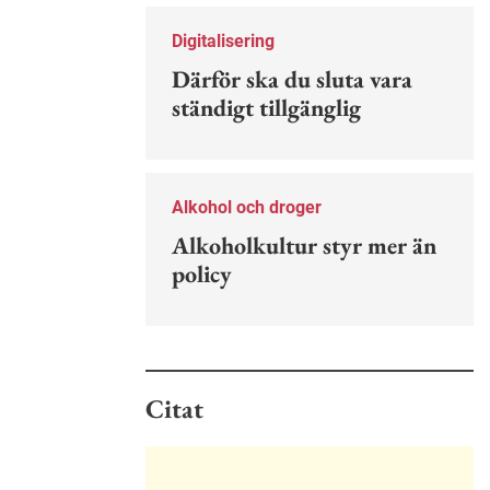
Nu finns en guide för hur man kan
förebygga ohövligt beteende på
Digitalisering
jobbet.
Därför ska du sluta vara
ständigt tillgänglig
Alkohol och droger
Alkoholkultur styr mer än
policy
Citat