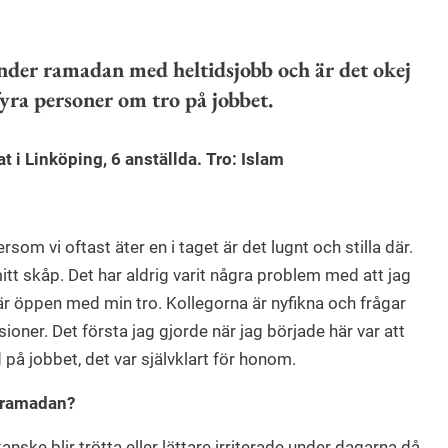
nder ramadan med heltidsjobb och är det okej
fyra personer om tro på jobbet.
t i Linköping, 6 anställda. Tro: Islam
rsom vi oftast äter en i taget är det lugnt och stilla där.
mitt skåp. Det har aldrig varit några problem med att jag
r öppen med min tro. Kollegorna är nyfikna och frågar
sioner. Det första jag gjorde när jag började här var att
 på jobbet, det var självklart för honom.
r ramadan?
nske blir trötta eller lättare irriterade under dagarna då,