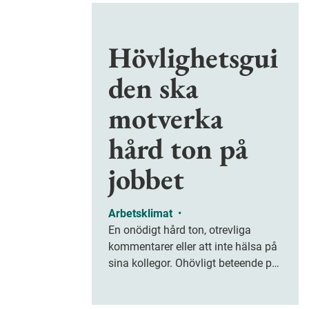
Hövlighetsgui
den ska
motverka
hård ton på
jobbet
Arbetsklimat
•
En onödigt hård ton, otrevliga
kommentarer eller att inte hälsa på
sina kollegor. Ohövligt beteende på
jobbet är ofta subtilt men på sikt
kan det leda till stress och ohälsa.