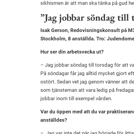
sikhismen är att man ska tänka på gud he
”Jag jobbar söndag till
Isak Gerson, Redovisningskonsult på 
Stockholm, 8 anställda. Tro: Judendom
Hur ser din arbetsvecka ut?
– Jag jobbar söndag till torsdag för att v
På söndagar får jag alltid mycket gjort ef
ostört. Sedan vet jag genom vänner att det
som tjänsteman att vara ledig på fredaga
jobbar inom till exempel vården.
Var du öppen med att du var praktiseran
anställdes?
– Jag var inte det när jag började för ått