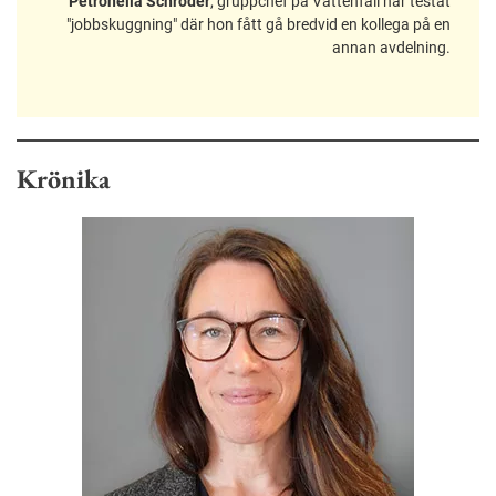
Petronella Schröder
, gruppchef på Vattenfall har testat
"jobbskuggning" där hon fått gå bredvid en kollega på en
annan avdelning.
Krönika