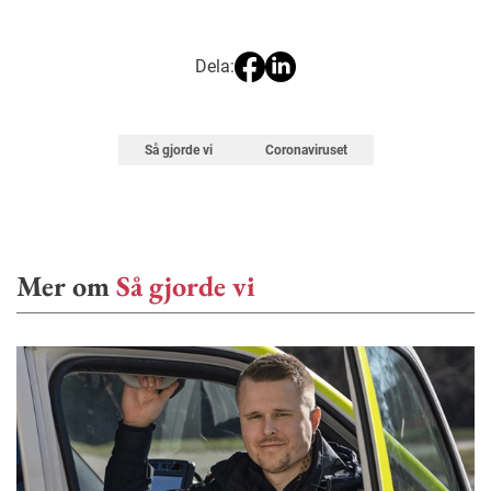
Dela:
Så gjorde vi
Coronaviruset
Mer om
Så gjorde vi