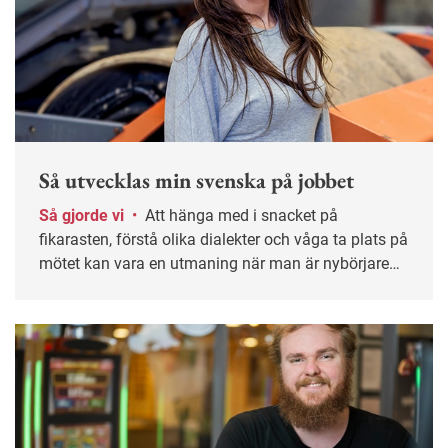
Så utvecklas min svenska på jobbet
Så gjorde vi
•
Att hänga med i snacket på
fikarasten, förstå olika dialekter och våga ta plats på
mötet kan vara en utmaning när man är nybörjare
på svenska. En ingenjör, en IT-chef och en läkare
delar sina erfarenheter.