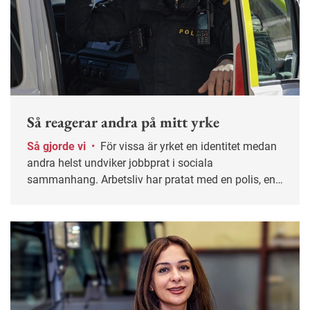
Så reagerar andra på mitt yrke
Så gjorde vi
•
För vissa är yrket en identitet medan
andra helst undviker jobbprat i sociala
sammanhang. Arbetsliv har pratat med en polis, en
politiker, en präst och en illustratör om vilka
reaktioner deras yrkesval väcker.