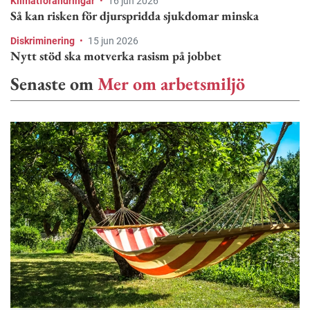
Klimatförändringar
•
16 jun 2026
Så kan risken för djurspridda sjukdomar minska
Diskriminering
•
15 jun 2026
Nytt stöd ska motverka rasism på jobbet
Senaste om
Mer om arbetsmiljö