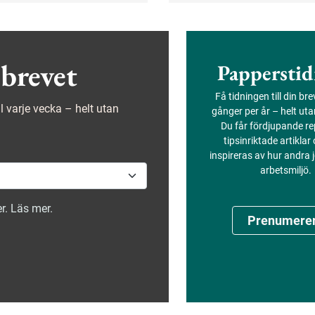
har undersökt hur
som baseras på beprövad 
robotar tas emot av
ka och hur de påverkar
ns arbetsvardag.
brevet
Papperstid
Få tidningen till din br
ejl varje vecka – helt utan
gånger per år – helt ut
Du får fördjupande re
tipsinriktade artiklar
inspireras av hur andra
arbetsmiljö.
r. Läs mer.
Prenumere