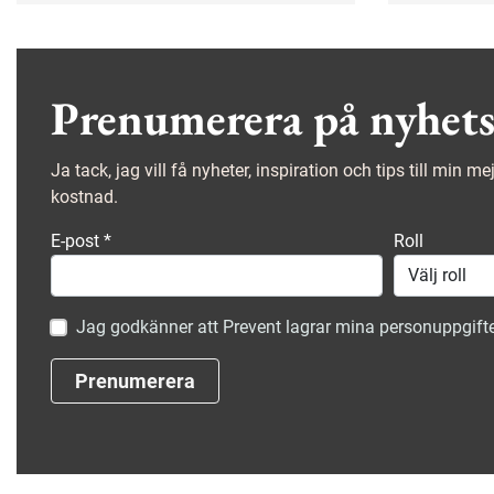
mobilen – ett av våra allra mest
Thunberg 
använda arbetsverktyg.
sällskaps
demenssju
personale
Prenumerera på nyhets
Ja tack, jag vill få nyheter, inspiration och tips till min m
kostnad.
E-post
*
Roll
Jag godkänner att Prevent lagrar mina personuppgifte
Prenumerera