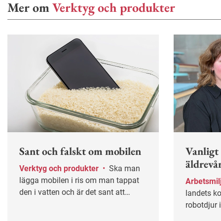
Mer om
Verktyg och produkter
Sant och falskt om mobilen
Vanligt
äldrevå
Verktyg och produkter
•
Ska man
lägga mobilen i ris om man tappat
Arbetsmil
den i vatten och är det sant att
landets 
mobilen lyssnar på det du pratar
robotdjur 
om? Arbetsliv reder ut myter om
katter i ä