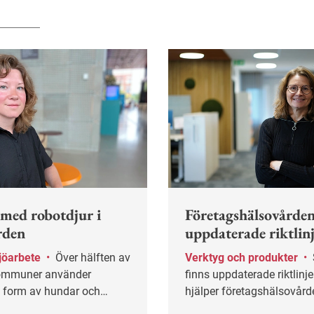
 med robotdjur i
Företagshälsovården
rden
uppdaterade riktlin
jöarbete
•
Över hälften av
Verktyg och produkter
•
Snart
kommuner använder
finns uppdaterade riktlinj
i form av hundar och
hjälper företagshälsovård
ldrevården. Forskaren Sofia
sina patienter råd och be