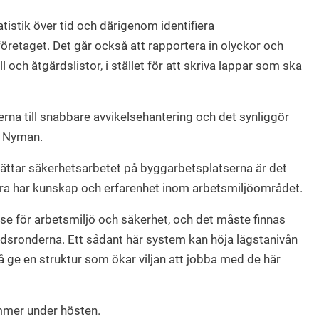
atistik över tid och därigenom identifiera
retaget. Det går också att rapportera in olyckor och
l och åtgärdslistor, i stället för att skriva lappar som ska
terna till snabbare avvikelsehantering och det synliggör
a Nyman.
ättar säkerhetsarbetet på byggarbetsplatserna är det
dra har kunskap och erfarenhet inom arbetsmiljöområdet.
sse för arbetsmiljö och säkerhet, och det måste finnas
onderna. Ett sådant här system kan höja lägstanivån
ge en struktur som ökar viljan att jobba med de här
mmer under hösten.