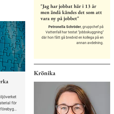
"Jag har jobbat här i 13 år
men ändå kändes det som att
vara ny på jobbet"
Petronella Schröder
, gruppchef på
Vattenfall har testat "jobbskuggning"
där hon fått gå bredvid en kollega på en
annan avdelning.
Krönika
erka
terial för
t förebygga