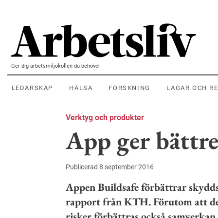
Hoppa till huvudinnehållet
Ger dig arbetsmiljökollen du behöver
LEDARSKAP
HÄLSA
FORSKNING
LAGAR OCH R
Verktyg och produkter
App ger bättr
Publicerad 8 september 2016
Appen Buildsafe förbättrar skydds
rapport från KTH. Förutom att det
risker förbättras också samverkan