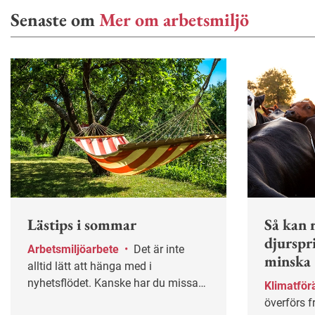
Senaste om
Mer om arbetsmiljö
Lästips i sommar
Så kan r
djurspr
Arbetsmiljöarbete
•
Det är inte
minska
alltid lätt att hänga med i
nyhetsflödet. Kanske har du missat
Klimatför
några av våra mest populära artiklar
överförs f