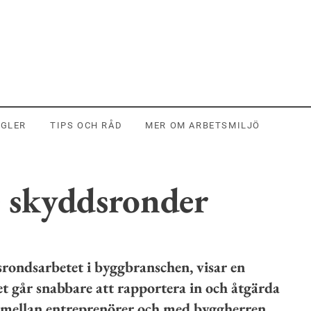
EGLER
TIPS OCH RÅD
MER OM ARBETSMILJÖ
e skyddsronder
rondsarbetet i byggbranschen, visar en
 går snabbare att rapportera in och åtgärda
 mellan entreprenörer och med byggherren.