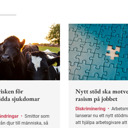
isken för
Nytt stöd ska motv
idda sjukdomar
rasism på jobbet
Diskriminering
•
Arbetsmiljöverket
lanserar nu ett nytt stödma
ändringar
•
Smittor som
att hjälpa arbetsgivare at
rån djur till människa, så