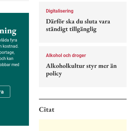
Nu finns en guide för hur man kan
forskning.
förebygga ohövligt beteende på
Digitalisering
jobbet.
Därför ska du sluta vara
ständigt tillgänglig
ning
evlåda fyra
an kostnad.
portage,
Alkohol och droger
 och kan
Alkoholkultur styr mer än
 jobbar med
policy
ra
Citat