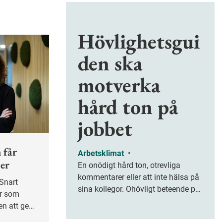
Hövlighetsgui
den ska
motverka
hård ton på
jobbet
 får
Arbetsklimat
•
jer
En onödigt hård ton, otrevliga
kommentarer eller att inte hälsa på
sina kollegor. Ohövligt beteende på
er som
jobbet är ofta subtilt men på sikt
en att ge
kan det leda till stress och ohälsa.
handling