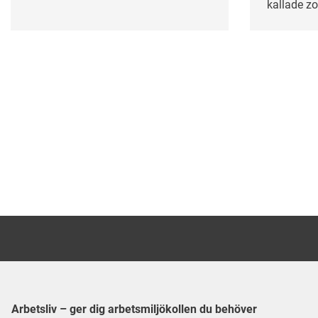
under våren? Lugn – här får du
kallade zo
chansen igen!
mot folkh
Arbetsliv – ger dig arbetsmiljökollen du behöver