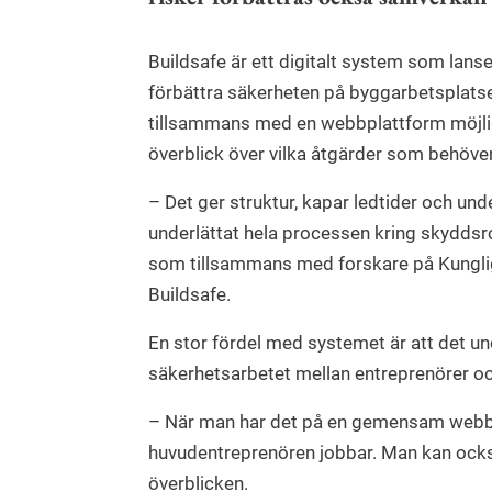
Buildsafe är ett digitalt system som lanse
förbättra säkerheten på byggarbetsplats
tillsammans med en webbplattform möjligh
överblick över vilka åtgärder som behöver
– Det ger struktur, kapar ledtider och un
underlättat hela processen kring skydds
som tillsammans med forskare på Kunglig
Buildsafe.
En stor fördel med systemet är att det 
säkerhetsarbetet mellan entreprenörer o
– När man har det på en gemensam webbpl
huvudentreprenören jobbar. Man kan också
överblicken.