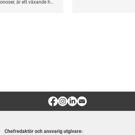
rasism och etnisk diskrimi
onoser, är ett växande hot
älsan.
Chefredaktör och ansvarig utgivare: