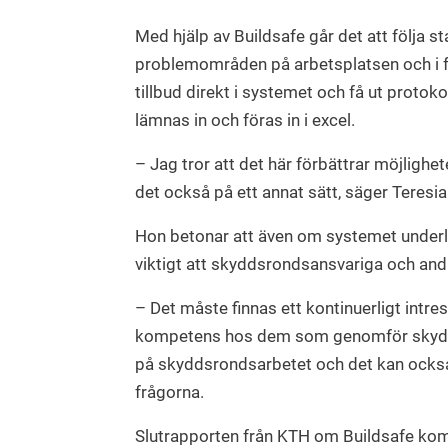
Med hjälp av Buildsafe går det att följa st
problemområden på arbetsplatsen och i fö
tillbud direkt i systemet och få ut protokol
lämnas in och föras in i excel.
– Jag tror att det här förbättrar möjlighe
det också på ett annat sätt, säger Teresi
Hon betonar att även om systemet underl
viktigt att skyddsrondsansvariga och an
– Det måste finnas ett kontinuerligt intre
kompetens hos dem som genomför skyddsr
på skyddsrondsarbetet och det kan också 
frågorna.
Slutrapporten från KTH om Buildsafe ko