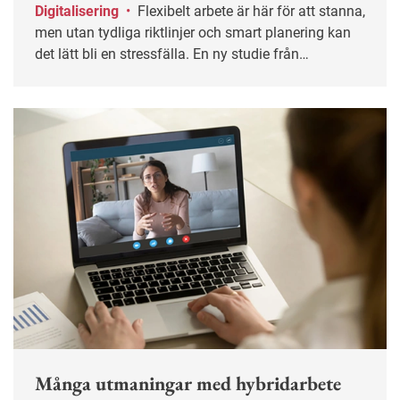
Digitalisering
•
Flexibelt arbete är här för att stanna,
men utan tydliga riktlinjer och smart planering kan
det lätt bli en stressfälla. En ny studie från
Högskolan i Gävle visar hur arbetsgivare och
medarbetare kan införa rutiner som gör att det
fungerar bättre.
Många utmaningar med hybridarbete