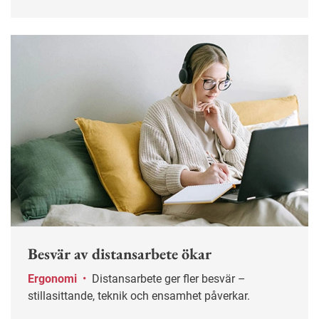
irritation på företag som både har anställda på plats
och distansarbetare. Det är några risker, enligt
arbetspsykologen Jens Näsström.
Besvär av distansarbete ökar
Ergonomi
•
Distansarbete ger fler besvär –
stillasittande, teknik och ensamhet påverkar.