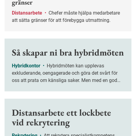
gränser
Distansarbete
•
Chefer måste hjälpa medarbetare
att sätta gränser för att förebygga utmattning.
Så skapar ni bra hybridmöten
Hybridkontor
•
Hybridmöten kan upplevas
exkluderande, oengagerade och göra det svårt för
oss att prata om känsliga saker. Men med en god
planering och medvetna val ökar chanserna för ett
lyckat möte.
Distansarbete ett lockbete
vid rekrytering
Rekrytering
•
Att rekrytera specialistkompetens