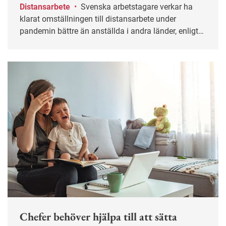
Distansarbete
•
Svenska arbetstagare verkar ha
klarat omställningen till distansarbete under
pandemin bättre än anställda i andra länder, enligt
en ny kunskapssammanställning. En förklaring är
den väl utbyggda barnomsorgen och att skolorna i
Sverige varit öppna.
Chefer behöver hjälpa till att sätta