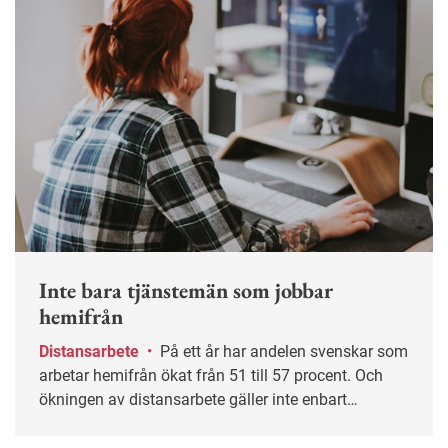
Inte bara tjänstemän som jobbar
hemifrån
Distansarbete
•
På ett år har andelen svenskar som
arbetar hemifrån ökat från 51 till 57 procent. Och
ökningen av distansarbete gäller inte enbart
tjänstemän utan också arbetare och
offentliganställda, enligt Internetstiftelsen.