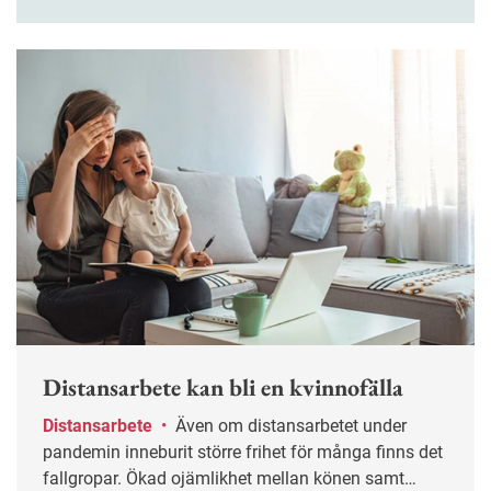
fackförbundet Akavia gjort. Men just nu fattas
många förhastade beslut om kontorets framtid,
enligt Akavias ordförande Lee Wermelin.
Distansarbete kan bli en kvinnofälla
Distansarbete
•
Även om distansarbetet under
pandemin inneburit större frihet för många finns det
fallgropar. Ökad ojämlikhet mellan könen samt