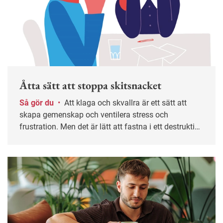
Åtta sätt att stoppa skitsnacket
Så gör du
•
Att klaga och skvallra är ett sätt att
skapa gemenskap och ventilera stress och
frustration. Men det är lätt att fastna i ett destruktivt
mönster. I längden kan det leda till sämre trivsel,
lägre produktivitet och i värsta fall kränkningar. Här
är tips till både medarbetare och chefer för att bryta
spiralen.