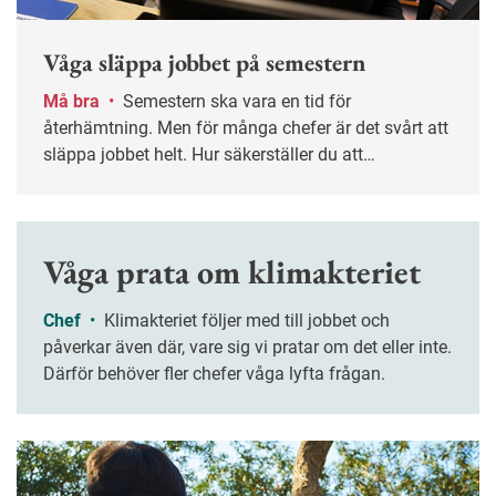
Våga släppa jobbet på semestern
Må bra
•
Semestern ska vara en tid för
återhämtning. Men för många chefer är det svårt att
släppa jobbet helt. Hur säkerställer du att
verksamheten fungerar utan din närvaro – och att
ledigheten verkligen blir ledig? Nyckelordet är
planering.
Våga prata om klimakteriet
Chef
•
Klimakteriet följer med till jobbet och
påverkar även där, vare sig vi pratar om det eller inte.
Därför behöver fler chefer våga lyfta frågan.