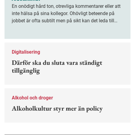
En onödigt hård ton, otrevliga kommentarer eller att
inte hälsa på sina kollegor. Ohövligt beteende på
jobbet är ofta subtilt men på sikt kan det leda till
stress och ohälsa. Nu finns en guide för hur man
kan förebygga ohövligt beteende på jobbet.
Digitalisering
Därför ska du sluta vara ständigt
tillgänglig
Alkohol och droger
Alkoholkultur styr mer än policy